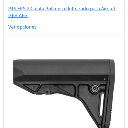
PTS EPS-2 Culata Polímero Reforzado para Airsoft
GBB-AEG
Ver opciones