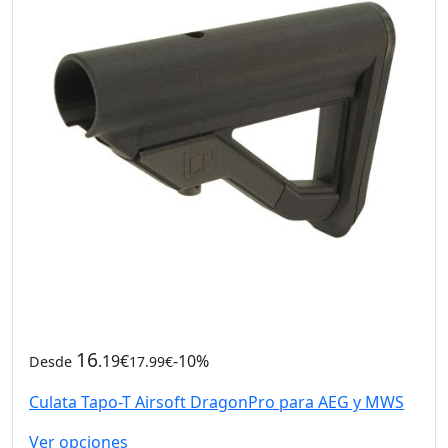
16
.19€
-10%
Desde
17.99€
Culata Tapo-T Airsoft DragonPro para AEG y MWS
Ver opciones