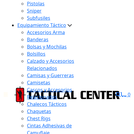
Pistolas
Sniper
Subfusiles
Equipamiento Táctico
Accesorios Arma
Banderas
Bolsas y Mochilas
Bolsillos
Calzado y Accesorios
Relacionados
Camisas y Guerreras
Camisetas
Cascos y Accesorios
0
Relacionados
Chalecos Tácticos
Chaquetas
Chest Rigs
Cintas Adhesivas de
Camuflaje