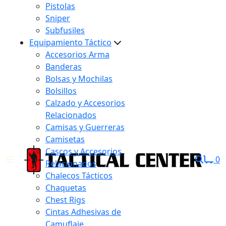
Pistolas
Sniper
Subfusiles
Equipamiento Táctico
Accesorios Arma
Banderas
Bolsas y Mochilas
Bolsillos
Calzado y Accesorios
Relacionados
Camisas y Guerreras
Camisetas
Cascos y Accesorios
0
Relacionados
Chalecos Tácticos
Chaquetas
Chest Rigs
Cintas Adhesivas de
Camuflaje