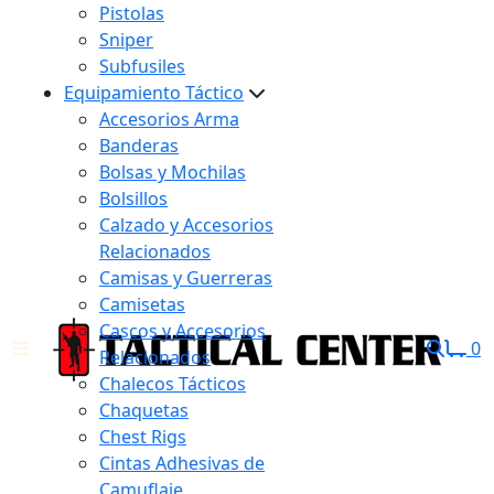
Pistolas
Sniper
Subfusiles
Equipamiento Táctico
Accesorios Arma
Banderas
Bolsas y Mochilas
Bolsillos
Calzado y Accesorios
Relacionados
Camisas y Guerreras
Camisetas
Cascos y Accesorios
0
Relacionados
Chalecos Tácticos
Chaquetas
Chest Rigs
Cintas Adhesivas de
Camuflaje