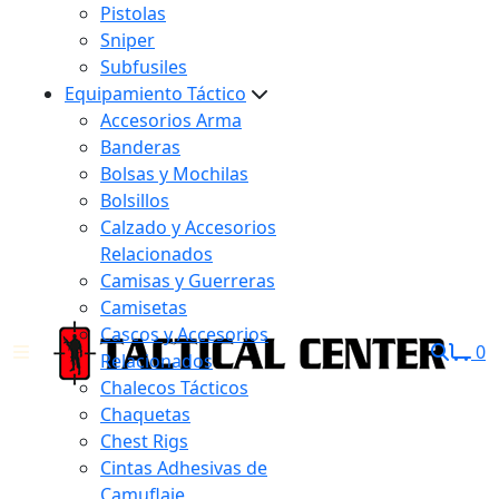
Pistolas
Sniper
Subfusiles
Equipamiento Táctico
Accesorios Arma
Banderas
Bolsas y Mochilas
Bolsillos
Calzado y Accesorios
Relacionados
Camisas y Guerreras
Camisetas
Cascos y Accesorios
0
Relacionados
Chalecos Tácticos
Chaquetas
Chest Rigs
Cintas Adhesivas de
Camuflaje