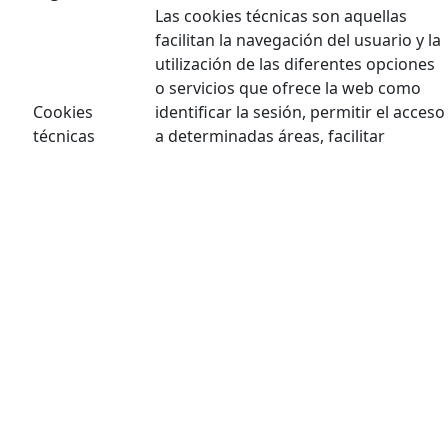
Las cookies técnicas son aquellas
facilitan la navegación del usuario y la
utilización de las diferentes opciones
o servicios que ofrece la web como
Cookies
identificar la sesión, permitir el acceso
técnicas
a determinadas áreas, facilitar
pedidos, compras, cumplimentación
de formularios, inscripciones,
seguridad, facilitar funcionalidades
(videos, redes sociales…).
Las cookies de personalización
Cookies de
permiten al usuario acceder a los
personalización
servicios según sus preferencias
(idioma, navegador, configuración…).
Las cookies de análisis son las
utilizadas para llevar a cabo el análisis
anónimo del comportamiento de los
Cookies
usuarios de la web y que permiten
analíticas