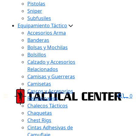
Pistolas
Sniper
Subfusiles
Equipamiento Táctico
Accesorios Arma
Banderas
Bolsas y Mochilas
Bolsillos
Calzado y Accesorios
Relacionados
Camisas y Guerreras
Camisetas
Cascos y Accesorios
0
Relacionados
Chalecos Tácticos
Chaquetas
Chest Rigs
Cintas Adhesivas de
Camuflaje