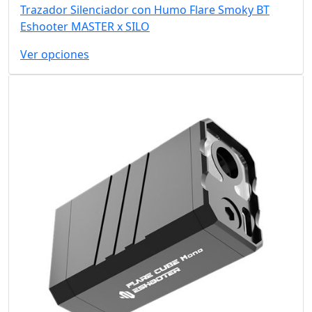
Trazador Silenciador con Humo Flare Smoky BT
Eshooter MASTER x SILO
Ver opciones