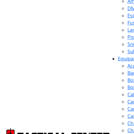
Am
D
Es
Fus
La
Pi
Sn
Su
Equipa
Ac
Ba
Bo
Bol
Ca
Ca
Ca
Ca
Ch
Ch