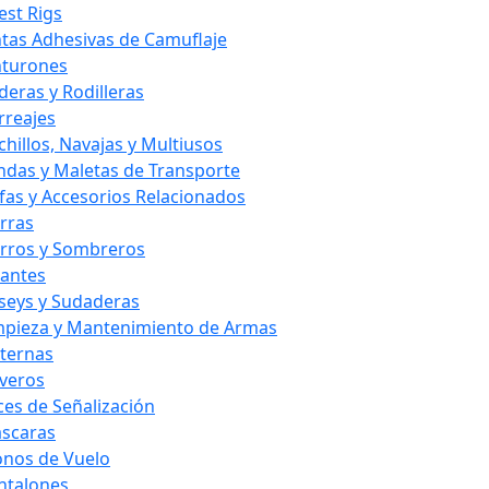
est Rigs
ntas Adhesivas de Camuflaje
nturones
deras y Rodilleras
rreajes
chillos, Navajas y Multiusos
ndas y Maletas de Transporte
fas y Accesorios Relacionados
rras
rros y Sombreros
antes
rseys y Sudaderas
mpieza y Mantenimiento de Armas
nternas
averos
ces de Señalización
scaras
nos de Vuelo
ntalones