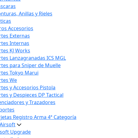
scaras
nturas, Anillas y Rieles
ticas
ros Accesorios
rtes Externas
rtes Internas
rtes KJ Works
rtes Lanzagranadas ICS MGL
rtes para Sniper de Muelle
rtes Tokyo Marui
rtes We
rtes y Accesorios Pistola
rtes y Despieces DP Tactical
lenciadores y Trazadores
portes
rjetas Registro Arma 4ª Categoría
Airsoft
rsoft Upgrade