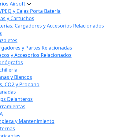
ios Airsoft
/PEQ y Cajas Porta Batería
las y Cartuchos
terías, Cargadores y Accesorios Relacionados
s
azaletes
rgadores y Partes Relacionadas
scos y Accesorios Relacionados
onógrafos
hilleria
anas y Blancos
s, CO2 y Propano
anadas
ips Delanteros
rramientas
A
mpieza y Mantenimiento
nternas
bricantes