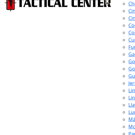
Ch
Ci
Ci
Co
Co
Cu
Fu
Ga
Go
Go
Gu
Je
Li
Li
Ll
Lu
Má
Mo
Pa