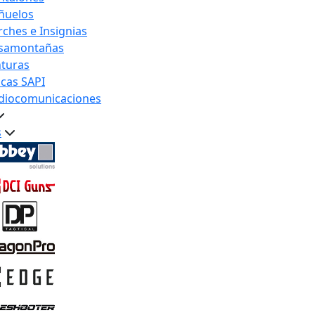
ñuelos
rches e Insignias
samontañas
nturas
acas SAPI
diocomunicaciones
s