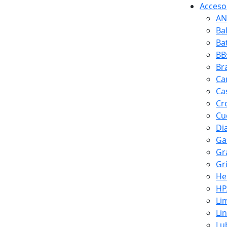
Accesor
AN
Ba
Ba
BB
Br
Ca
Ca
Cr
Cuc
Di
Ga
Gr
Gr
He
HP
Li
Li
Lu