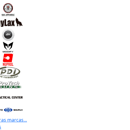
ras marcas...
s