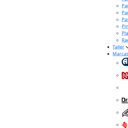
Pa
Pa
Pa
Pi
Pl
Ra
Taller
Marca