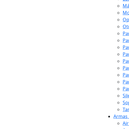
Má
Mo
Op
Ot
Pa
Pa
Pa
Pa
Pa
Pa
Pa
Pa
Pa
Si
So
Ta
Armas 
Ai