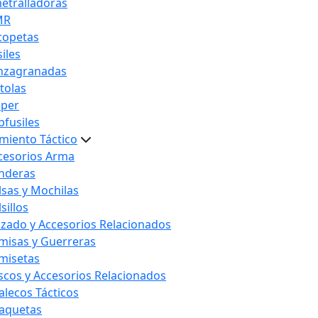
etralladoras
MR
copetas
iles
nzagranadas
stolas
iper
bfusiles
miento Táctico
cesorios Arma
nderas
lsas y Mochilas
sillos
lzado y Accesorios Relacionados
misas y Guerreras
misetas
scos y Accesorios Relacionados
alecos Tácticos
aquetas