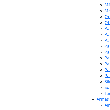
Má
Mo
Op
Ot
Pa
Pa
Pa
Pa
Pa
Pa
Pa
Pa
Pa
Si
So
Ta
Armas 
Ai