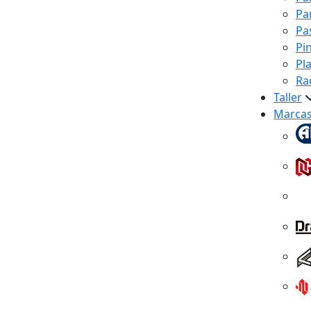
Pa
Pa
Pi
Pl
Ra
Taller
Marca