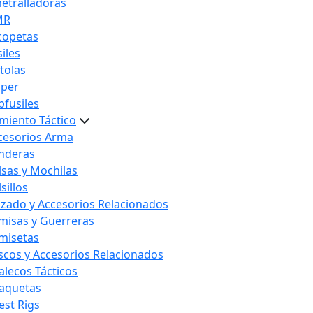
etralladoras
MR
copetas
iles
stolas
iper
bfusiles
miento Táctico
cesorios Arma
nderas
lsas y Mochilas
sillos
lzado y Accesorios Relacionados
misas y Guerreras
misetas
scos y Accesorios Relacionados
alecos Tácticos
aquetas
est Rigs