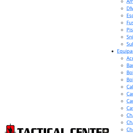
Am
D
Es
Fus
Pi
Sn
Su
Equipa
Ac
Ba
Bo
Bol
Ca
Ca
Ca
Ca
Ch
Ch
Ch