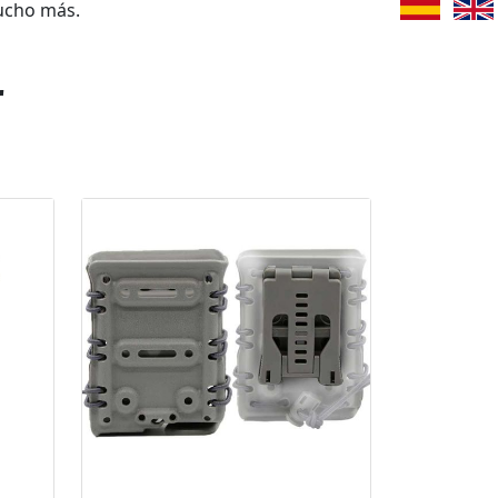
ucho más.
r