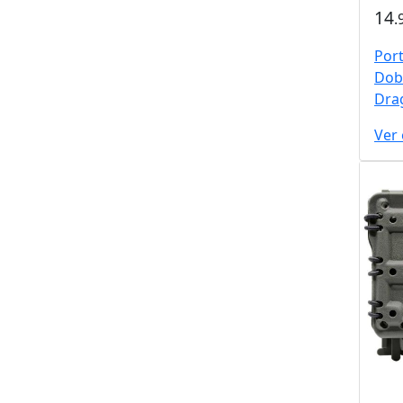
14
.
Port
Dob
Dra
Ver