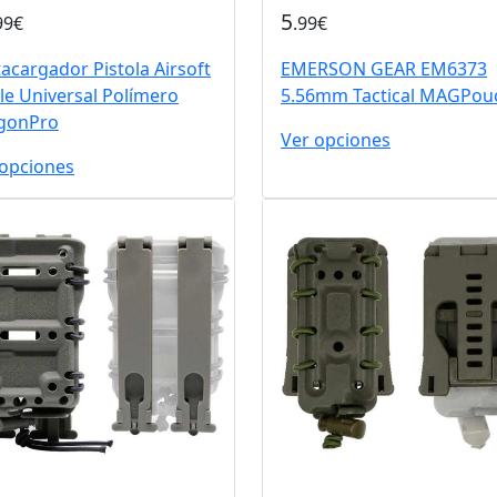
5
99€
.99€
acargador Pistola Airsoft
EMERSON GEAR EM6373
le Universal Polímero
5.56mm Tactical MAGPou
gonPro
Ver opciones
 opciones