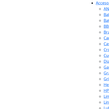
Accesor
AN
Ba
Ba
BB
Br
Ca
Ca
Cr
Cuc
Di
Ga
Gr
Gr
He
HP
Li
Li
Lu