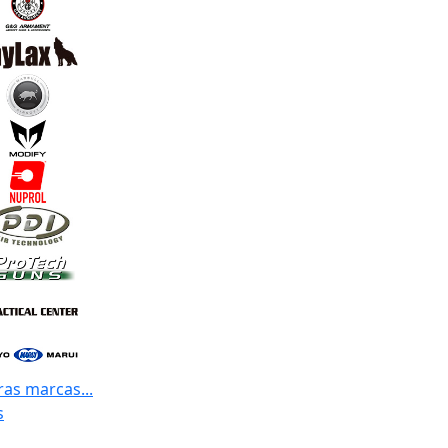
ras marcas...
s