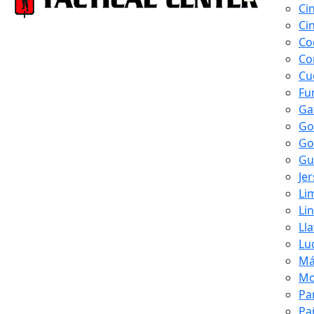
Ci
Ci
Co
Co
Cu
Fu
Ga
Go
Go
Gu
Je
Li
Li
Ll
Lu
Má
Mo
Pa
Pa