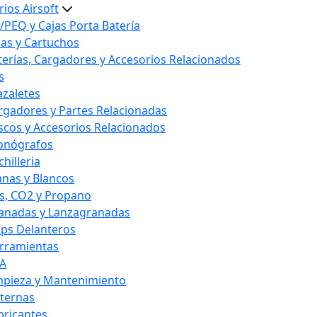
ios Airsoft
/PEQ y Cajas Porta Batería
las y Cartuchos
terías, Cargadores y Accesorios Relacionados
s
azaletes
rgadores y Partes Relacionadas
scos y Accesorios Relacionados
onógrafos
hilleria
anas y Blancos
s, CO2 y Propano
anadas y Lanzagranadas
ips Delanteros
rramientas
A
mpieza y Mantenimiento
nternas
bricantes