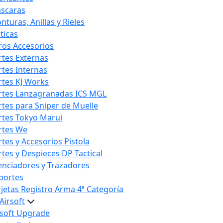
scaras
nturas, Anillas y Rieles
ticas
ros Accesorios
rtes Externas
rtes Internas
rtes KJ Works
rtes Lanzagranadas ICS MGL
rtes para Sniper de Muelle
rtes Tokyo Marui
rtes We
rtes y Accesorios Pistola
rtes y Despieces DP Tactical
lenciadores y Trazadores
portes
rjetas Registro Arma 4ª Categoría
Airsoft
rsoft Upgrade