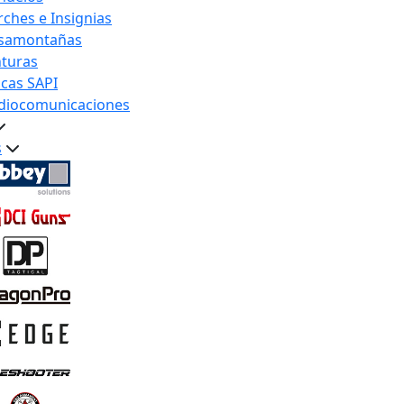
rches e Insignias
samontañas
nturas
acas SAPI
diocomunicaciones
s