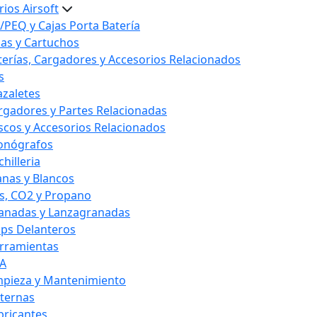
ios Airsoft
/PEQ y Cajas Porta Batería
las y Cartuchos
terías, Cargadores y Accesorios Relacionados
s
azaletes
rgadores y Partes Relacionadas
scos y Accesorios Relacionados
onógrafos
hilleria
anas y Blancos
s, CO2 y Propano
anadas y Lanzagranadas
ips Delanteros
rramientas
A
mpieza y Mantenimiento
nternas
bricantes