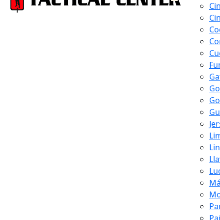
Ci
Ci
Co
Co
Cu
Fu
Ga
Go
Go
Gu
Je
Li
Li
Ll
Lu
Má
Mo
Pa
Pa