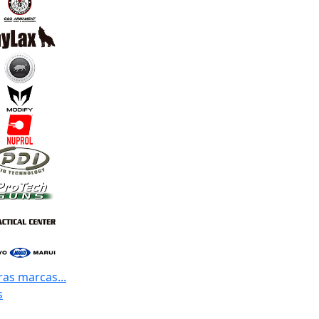
ras marcas...
s