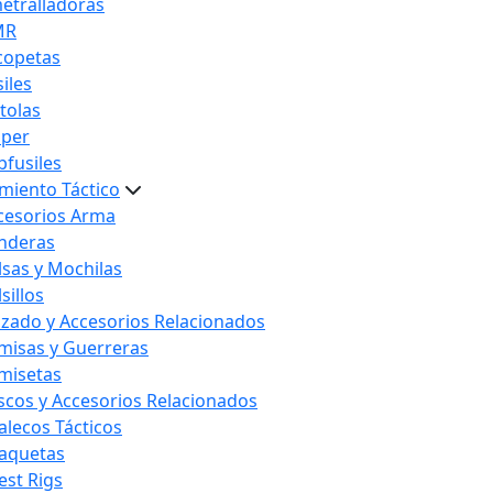
etralladoras
MR
copetas
iles
stolas
iper
bfusiles
miento Táctico
cesorios Arma
nderas
lsas y Mochilas
sillos
lzado y Accesorios Relacionados
misas y Guerreras
misetas
scos y Accesorios Relacionados
alecos Tácticos
aquetas
est Rigs