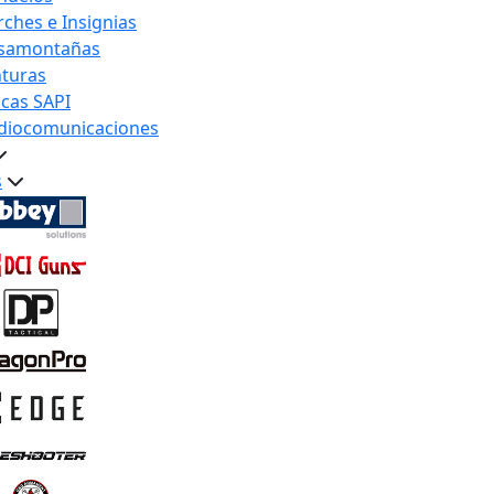
rches e Insignias
samontañas
nturas
acas SAPI
diocomunicaciones
s