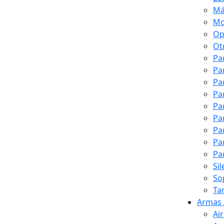
Má
Mo
Op
Ot
Pa
Pa
Pa
Pa
Pa
Pa
Pa
Pa
Pa
Si
So
Ta
Armas 
Ai