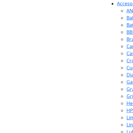
Accesor
AN
Ba
Ba
BB
Br
Ca
Ca
Cr
Cuc
Di
Ga
Gr
Gr
He
HP
Li
Li
Lu