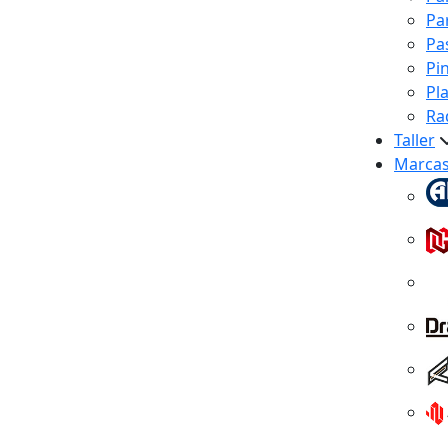
Pa
Pa
Pi
Pl
Ra
Taller
Marca