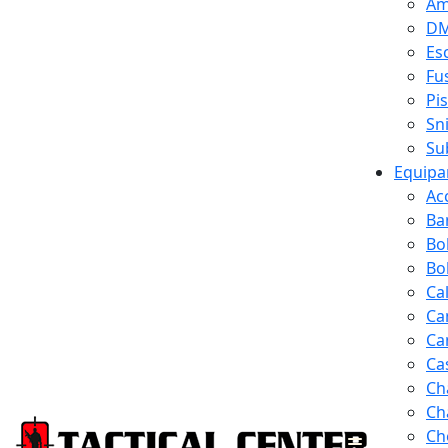
Am
D
Es
Fus
Pi
Sn
Su
Equipa
Ac
Ba
Bo
Bol
Ca
Ca
Ca
Ca
Ch
Ch
Ch