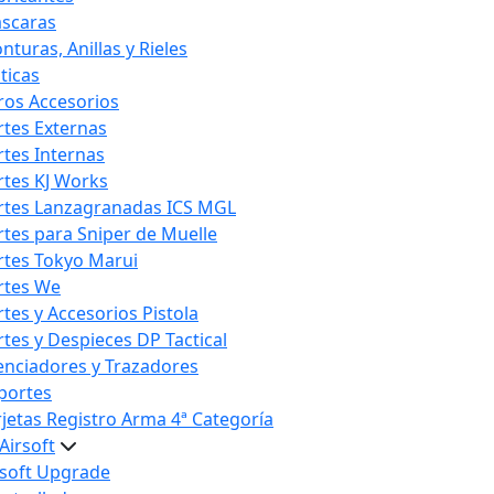
scaras
nturas, Anillas y Rieles
ticas
ros Accesorios
rtes Externas
rtes Internas
rtes KJ Works
rtes Lanzagranadas ICS MGL
rtes para Sniper de Muelle
rtes Tokyo Marui
rtes We
rtes y Accesorios Pistola
rtes y Despieces DP Tactical
lenciadores y Trazadores
portes
rjetas Registro Arma 4ª Categoría
Airsoft
rsoft Upgrade