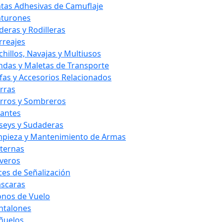
ntas Adhesivas de Camuflaje
nturones
deras y Rodilleras
rreajes
chillos, Navajas y Multiusos
ndas y Maletas de Transporte
fas y Accesorios Relacionados
rras
rros y Sombreros
antes
rseys y Sudaderas
mpieza y Mantenimiento de Armas
nternas
averos
ces de Señalización
scaras
nos de Vuelo
ntalones
ñuelos