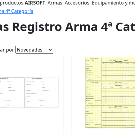
 productos
AIRSOFT
. Armas, Accesorios, Equipamiento y m
ma 4ª Categoría
as Registro Arma 4ª Ca
ar por