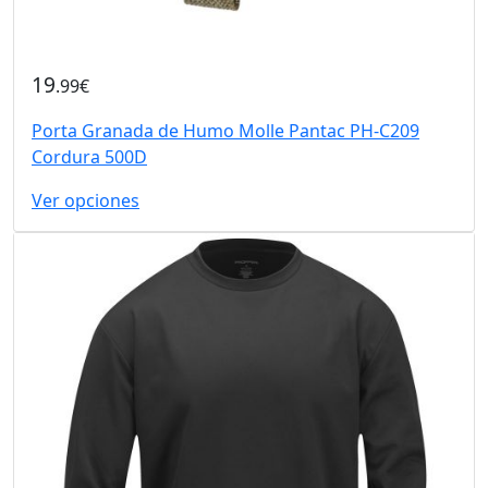
19
.99€
Porta Granada de Humo Molle Pantac PH-C209
Cordura 500D
Ver opciones