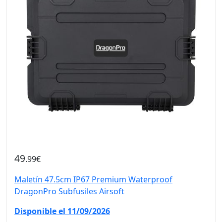
49
.99€
Maletín 47.5cm IP67 Premium Waterproof
DragonPro Subfusiles Airsoft
Disponible el 11/09/2026