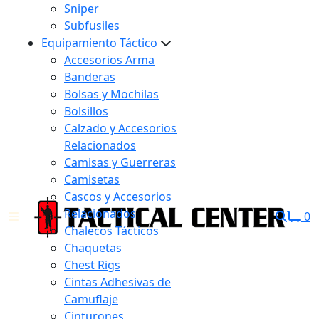
Sniper
Subfusiles
Equipamiento Táctico
Accesorios Arma
Banderas
Bolsas y Mochilas
Bolsillos
Calzado y Accesorios
Relacionados
Camisas y Guerreras
Camisetas
Cascos y Accesorios
Relacionados
0
Chalecos Tácticos
Chaquetas
Chest Rigs
Cintas Adhesivas de
Camuflaje
Cinturones