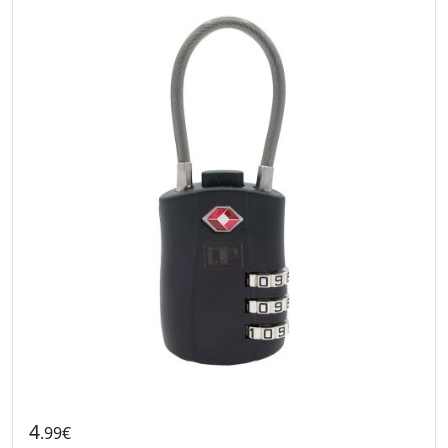
4
.99€