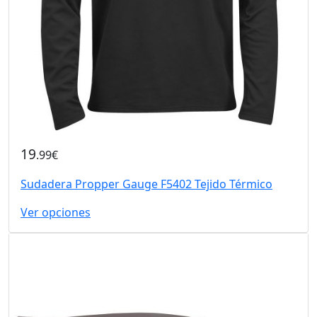
19
.99€
Sudadera Propper Gauge F5402 Tejido Térmico
Ver opciones