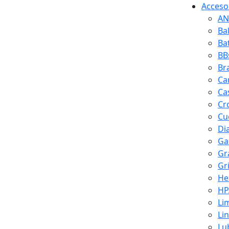
Accesor
AN
Ba
Ba
BB
Br
Ca
Ca
Cr
Cuc
Di
Ga
Gr
Gr
He
HP
Li
Li
Lu