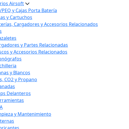
ios Airsoft
/PEQ y Cajas Porta Batería
las y Cartuchos
terías, Cargadores y Accesorios Relacionados
s
azaletes
rgadores y Partes Relacionadas
scos y Accesorios Relacionados
onógrafos
hilleria
anas y Blancos
s, CO2 y Propano
anadas
ips Delanteros
rramientas
A
mpieza y Mantenimiento
nternas
bricantes