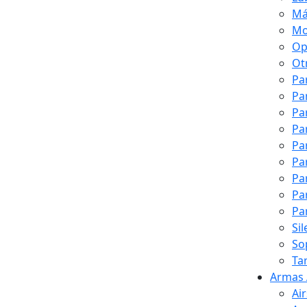
Má
Mo
Op
Ot
Pa
Pa
Pa
Pa
Pa
Pa
Pa
Pa
Pa
Si
So
Ta
Armas 
Ai