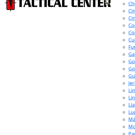
Ch
Ci
Ci
Co
Co
Cu
Fu
Ga
Go
Go
Gu
Je
Li
Li
Ll
Lu
Má
Mo
Pa