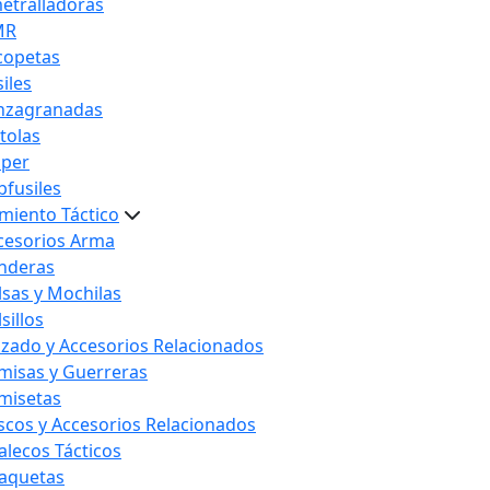
etralladoras
MR
copetas
iles
nzagranadas
stolas
iper
bfusiles
miento Táctico
cesorios Arma
nderas
lsas y Mochilas
sillos
lzado y Accesorios Relacionados
misas y Guerreras
misetas
scos y Accesorios Relacionados
alecos Tácticos
aquetas