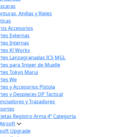
scaras
nturas, Anillas y Rieles
ticas
ros Accesorios
rtes Externas
rtes Internas
rtes KJ Works
rtes Lanzagranadas ICS MGL
rtes para Sniper de Muelle
rtes Tokyo Marui
rtes We
rtes y Accesorios Pistola
rtes y Despieces DP Tactical
lenciadores y Trazadores
portes
rjetas Registro Arma 4ª Categoría
Airsoft
rsoft Upgrade