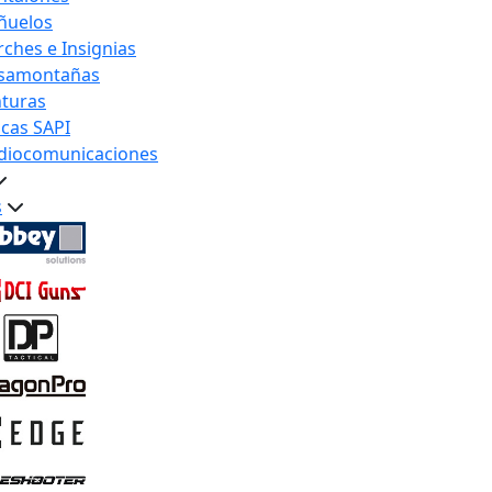
ñuelos
rches e Insignias
samontañas
nturas
acas SAPI
diocomunicaciones
s