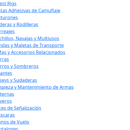
est Rigs
ntas Adhesivas de Camuflaje
nturones
deras y Rodilleras
rreajes
chillos, Navajas y Multiusos
ndas y Maletas de Transporte
fas y Accesorios Relacionados
rras
rros y Sombreros
antes
rseys y Sudaderas
mpieza y Mantenimiento de Armas
nternas
averos
ces de Señalización
scaras
nos de Vuelo
ntalones