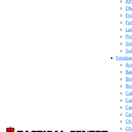
Am
D
Es
Fus
La
Pi
Sn
Su
Equipa
Ac
Ba
Bo
Bol
Ca
Ca
Ca
Ca
Ch
Ch