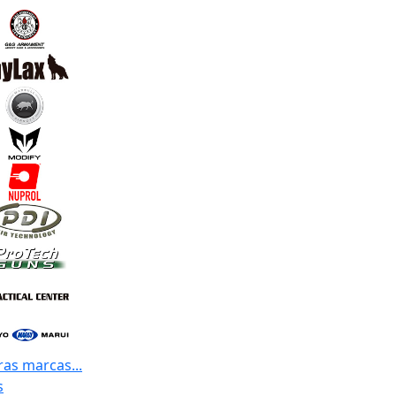
ras marcas...
s