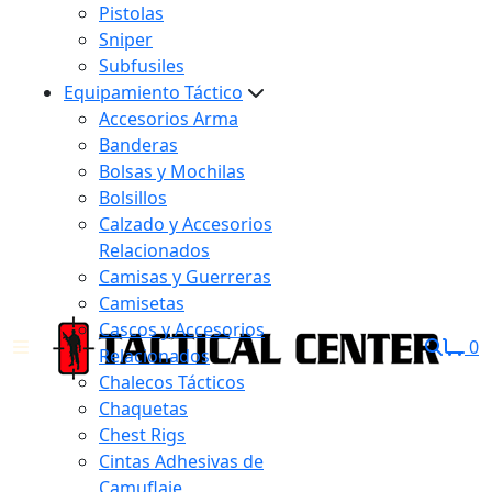
Pistolas
Sniper
Subfusiles
Equipamiento Táctico
Accesorios Arma
Banderas
Bolsas y Mochilas
Bolsillos
Calzado y Accesorios
Relacionados
Camisas y Guerreras
Camisetas
Cascos y Accesorios
0
Relacionados
Chalecos Tácticos
Chaquetas
Chest Rigs
Cintas Adhesivas de
Camuflaje