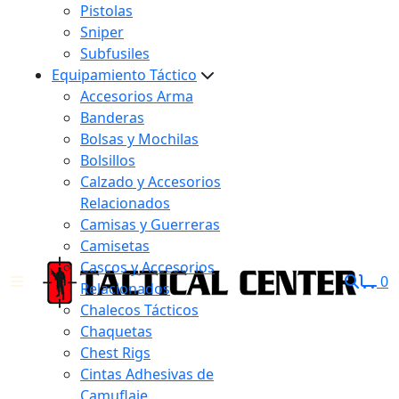
Pistolas
Sniper
Subfusiles
Equipamiento Táctico
Accesorios Arma
Banderas
Bolsas y Mochilas
Bolsillos
Calzado y Accesorios
Relacionados
Camisas y Guerreras
Camisetas
Cascos y Accesorios
0
Relacionados
Chalecos Tácticos
Chaquetas
Chest Rigs
Cintas Adhesivas de
Camuflaje