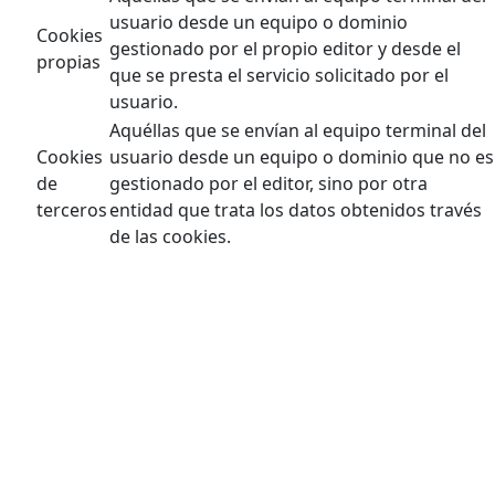
usuario desde un equipo o dominio
Cookies
gestionado por el propio editor y desde el
propias
que se presta el servicio solicitado por el
usuario.
Aquéllas que se envían al equipo terminal del
Cookies
usuario desde un equipo o dominio que no es
de
gestionado por el editor, sino por otra
terceros
entidad que trata los datos obtenidos través
de las cookies.
Este sitio utiliza cookies técnicas, de personalización,
análisis y publicitarias propias y de terceros, que tratan
datos de conexión y/o del dispositivo, así como hábitos de
navegación para fines estadísticos y publicitarios.
Por ello, al acceder a nuestra web, en cumplimiento del
artículo 22 de la Ley de Servicios de la Sociedad de la
Información le hemos solicitado su consentimiento para