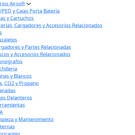
ios Airsoft
/PEQ y Cajas Porta Batería
las y Cartuchos
terías, Cargadores y Accesorios Relacionados
s
azaletes
rgadores y Partes Relacionadas
scos y Accesorios Relacionados
onógrafos
hilleria
anas y Blancos
s, CO2 y Propano
anadas
ips Delanteros
rramientas
A
mpieza y Mantenimiento
nternas
bricantes