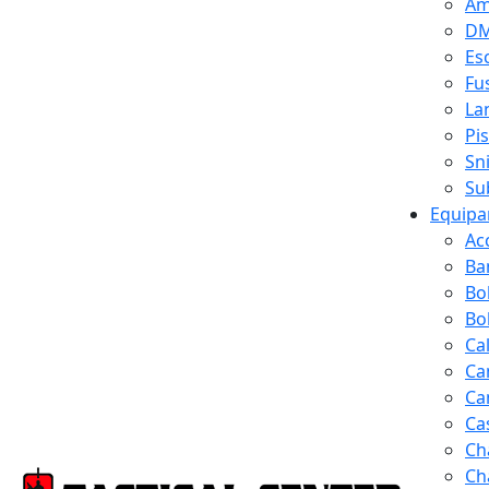
Am
D
Es
Fus
La
Pi
Sn
Su
Equipa
Ac
Ba
Bo
Bol
Ca
Ca
Ca
Ca
Ch
Ch