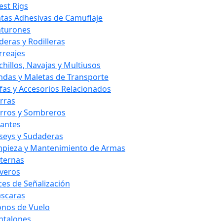
est Rigs
ntas Adhesivas de Camuflaje
nturones
deras y Rodilleras
rreajes
chillos, Navajas y Multiusos
ndas y Maletas de Transporte
fas y Accesorios Relacionados
rras
rros y Sombreros
antes
rseys y Sudaderas
mpieza y Mantenimiento de Armas
nternas
averos
ces de Señalización
scaras
nos de Vuelo
ntalones