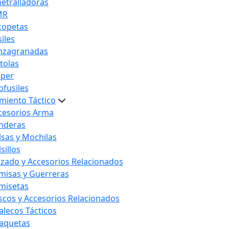
etralladoras
MR
copetas
iles
nzagranadas
stolas
iper
bfusiles
miento Táctico
cesorios Arma
nderas
lsas y Mochilas
sillos
lzado y Accesorios Relacionados
misas y Guerreras
misetas
scos y Accesorios Relacionados
alecos Tácticos
aquetas