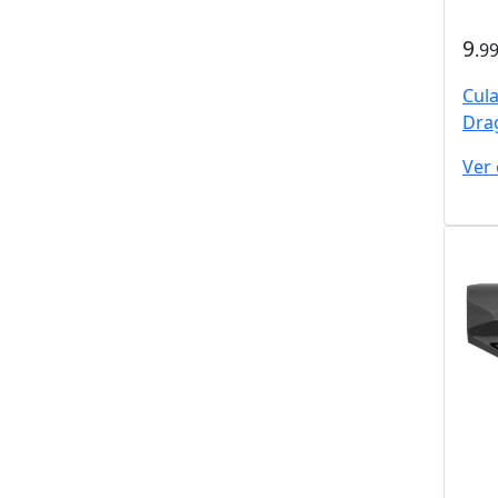
9
.9
Cula
Dra
Ver