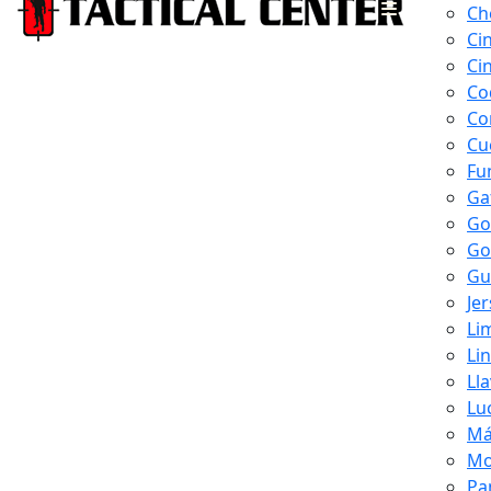
Ch
Ci
Ci
Co
Co
Cu
Fu
Ga
Go
Go
Gu
Je
Li
Li
Ll
Lu
Má
Mo
Pa