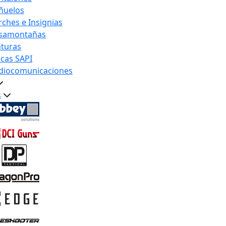
ñuelos
rches e Insignias
samontañas
nturas
acas SAPI
diocomunicaciones
s