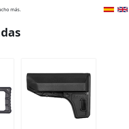
ucho más.
adas