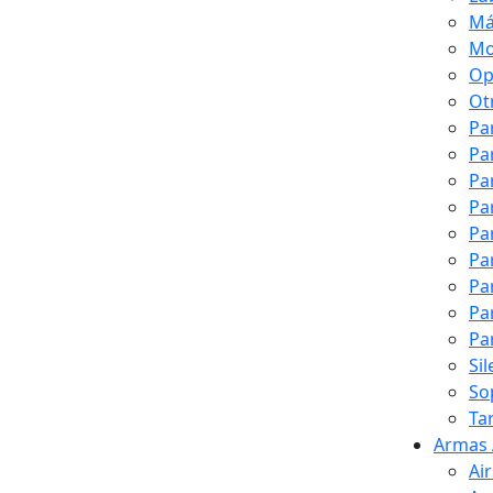
Má
Mo
Op
Ot
Pa
Pa
Pa
Pa
Pa
Pa
Pa
Pa
Pa
Si
So
Ta
Armas 
Ai