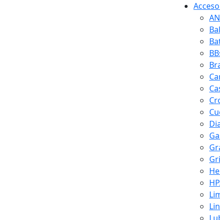
Accesor
AN
Ba
Ba
BB
Br
Ca
Ca
Cr
Cuc
Di
Ga
Gr
Gr
He
HP
Li
Li
Lu