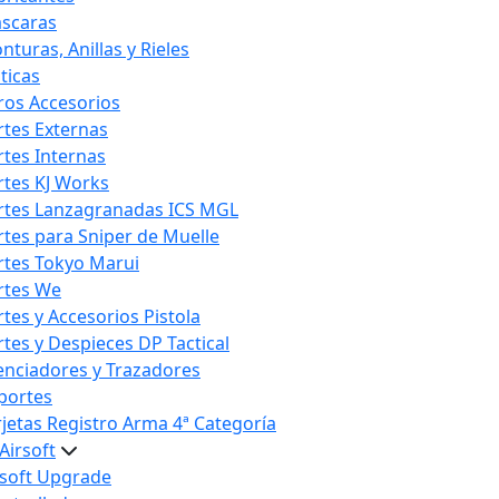
scaras
nturas, Anillas y Rieles
ticas
ros Accesorios
rtes Externas
rtes Internas
rtes KJ Works
rtes Lanzagranadas ICS MGL
rtes para Sniper de Muelle
rtes Tokyo Marui
rtes We
rtes y Accesorios Pistola
rtes y Despieces DP Tactical
lenciadores y Trazadores
portes
rjetas Registro Arma 4ª Categoría
Airsoft
rsoft Upgrade