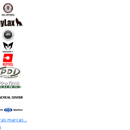
ras marcas...
s