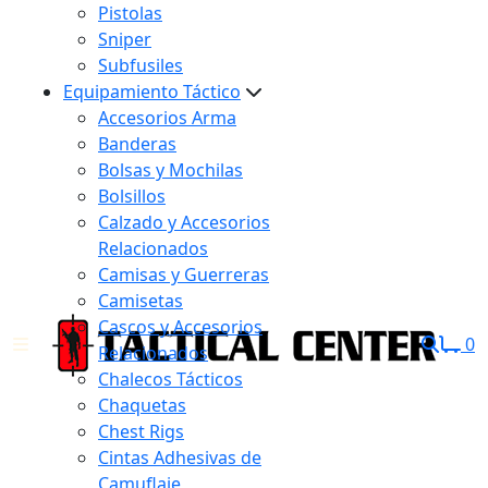
Pistolas
Sniper
Subfusiles
Equipamiento Táctico
Accesorios Arma
Banderas
Bolsas y Mochilas
Bolsillos
Calzado y Accesorios
Relacionados
Camisas y Guerreras
Camisetas
Cascos y Accesorios
0
Relacionados
Chalecos Tácticos
Chaquetas
Chest Rigs
Cintas Adhesivas de
Camuflaje