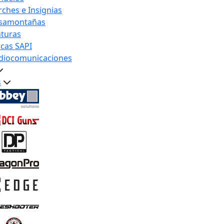
rches e Insignias
samontañas
nturas
acas SAPI
diocomunicaciones
s