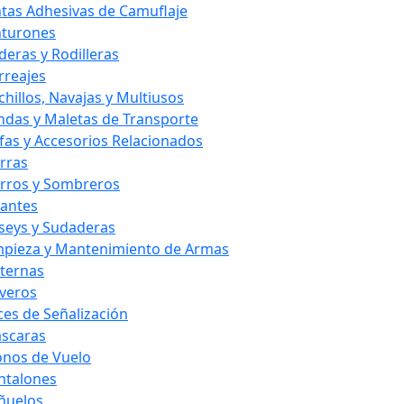
ntas Adhesivas de Camuflaje
nturones
deras y Rodilleras
rreajes
chillos, Navajas y Multiusos
ndas y Maletas de Transporte
fas y Accesorios Relacionados
rras
rros y Sombreros
antes
rseys y Sudaderas
mpieza y Mantenimiento de Armas
nternas
averos
ces de Señalización
scaras
nos de Vuelo
ntalones
ñuelos