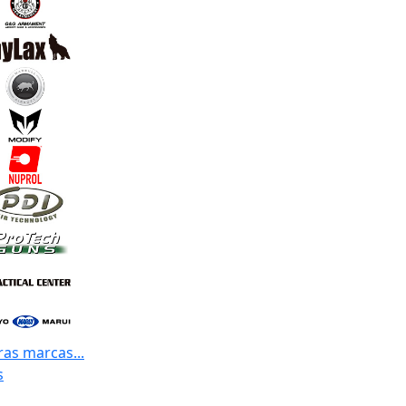
ras marcas...
s