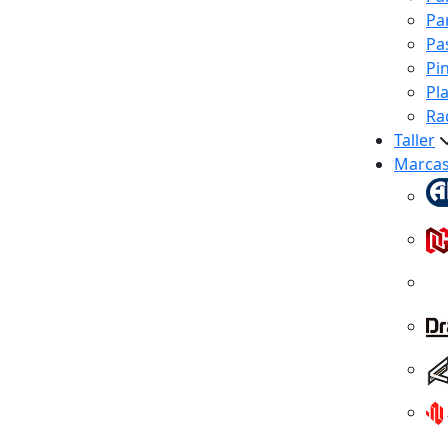
Pa
Pa
Pi
Pl
Ra
Taller
Marca