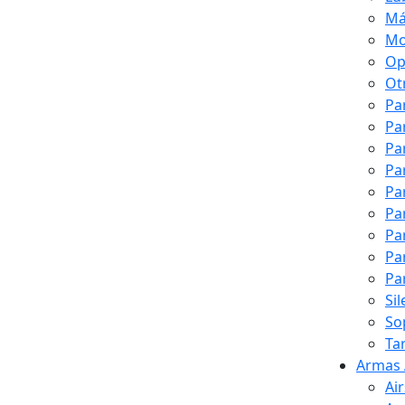
Má
Mo
Op
Ot
Pa
Pa
Pa
Pa
Pa
Pa
Pa
Pa
Pa
Si
So
Ta
Armas 
Ai