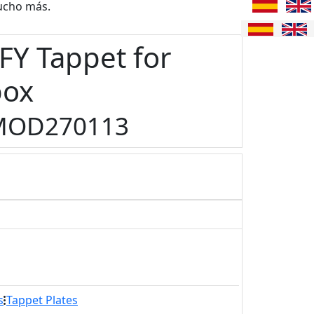
ucho más.
Y Tappet for
box
MOD270113
s
Tappet Plates