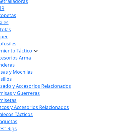
etralladoras
MR
copetas
iles
stolas
iper
bfusiles
miento Táctico
cesorios Arma
nderas
lsas y Mochilas
sillos
lzado y Accesorios Relacionados
misas y Guerreras
misetas
scos y Accesorios Relacionados
alecos Tácticos
aquetas
est Rigs