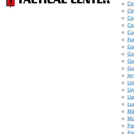
Ci
Ci
Co
Co
Cu
Fu
Ga
Go
Go
Gu
Je
Li
Li
Ll
Lu
Má
Mo
Pa
Pa