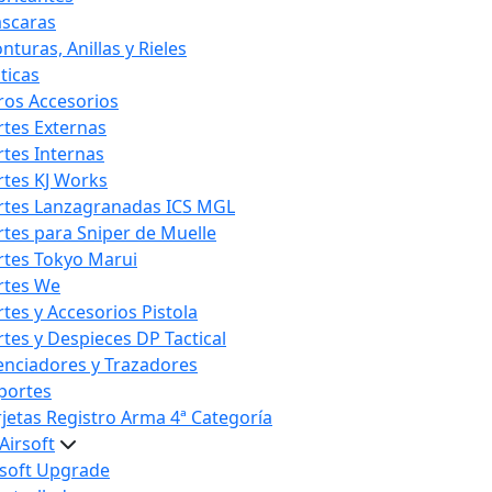
scaras
nturas, Anillas y Rieles
ticas
ros Accesorios
rtes Externas
rtes Internas
rtes KJ Works
rtes Lanzagranadas ICS MGL
rtes para Sniper de Muelle
rtes Tokyo Marui
rtes We
rtes y Accesorios Pistola
rtes y Despieces DP Tactical
lenciadores y Trazadores
portes
rjetas Registro Arma 4ª Categoría
Airsoft
rsoft Upgrade