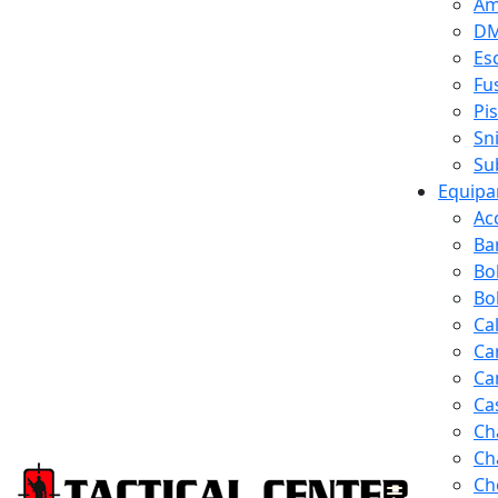
Am
D
Es
Fus
Pi
Sn
Su
Equipa
Ac
Ba
Bo
Bol
Ca
Ca
Ca
Ca
Ch
Ch
Ch