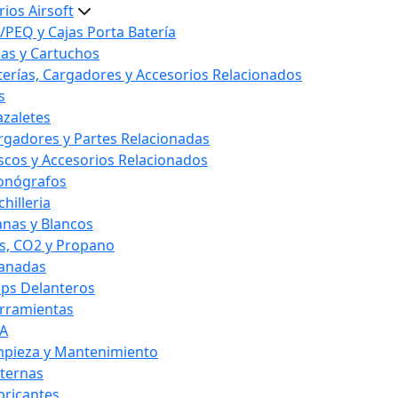
ios Airsoft
/PEQ y Cajas Porta Batería
las y Cartuchos
terías, Cargadores y Accesorios Relacionados
s
azaletes
rgadores y Partes Relacionadas
scos y Accesorios Relacionados
onógrafos
hilleria
anas y Blancos
s, CO2 y Propano
anadas
ips Delanteros
rramientas
A
mpieza y Mantenimiento
nternas
bricantes