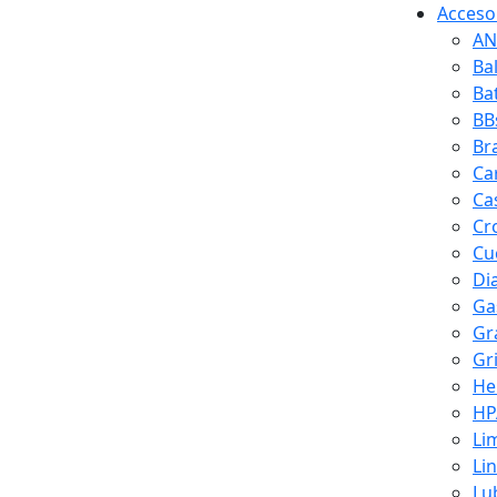
Accesor
AN
Ba
Ba
BB
Br
Ca
Ca
Cr
Cuc
Di
Ga
Gr
Gr
He
HP
Li
Li
Lu