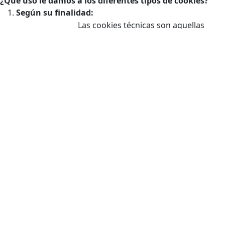
¿Qué uso le damos a los diferentes tipos de cookies?
Según su finalidad:
Las cookies técnicas son aquellas
facilitan la navegación del usuario y la
utilización de las diferentes opciones
o servicios que ofrece la web como
Cookies
identificar la sesión, permitir el acceso
técnicas
a determinadas áreas, facilitar
pedidos, compras, cumplimentación
de formularios, inscripciones,
seguridad, facilitar funcionalidades
(videos, redes sociales…).
Las cookies de personalización
Cookies de
permiten al usuario acceder a los
personalización
servicios según sus preferencias
(idioma, navegador, configuración…).
Las cookies de análisis son las
utilizadas para llevar a cabo el análisis
anónimo del comportamiento de los