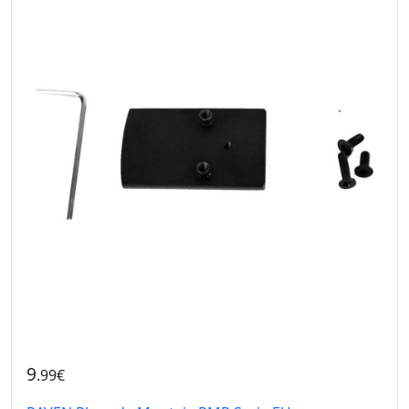
9
.99€