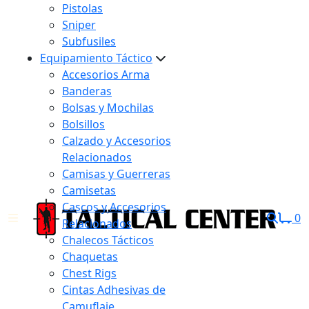
Pistolas
Sniper
Subfusiles
Equipamiento Táctico
Accesorios Arma
Banderas
Bolsas y Mochilas
Bolsillos
Calzado y Accesorios
Relacionados
Camisas y Guerreras
Camisetas
Cascos y Accesorios
0
Relacionados
Chalecos Tácticos
Chaquetas
Chest Rigs
Cintas Adhesivas de
Camuflaje