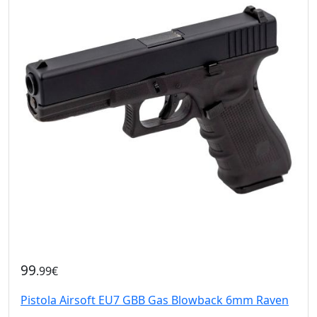
99
.99€
Pistola Airsoft EU7 GBB Gas Blowback 6mm Raven