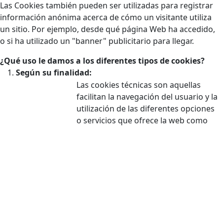
Las Cookies también pueden ser utilizadas para registrar
información anónima acerca de cómo un visitante utiliza
un sitio. Por ejemplo, desde qué página Web ha accedido,
o si ha utilizado un "banner" publicitario para llegar.
¿Qué uso le damos a los diferentes tipos de cookies?
Según su finalidad:
Las cookies técnicas son aquellas
facilitan la navegación del usuario y la
utilización de las diferentes opciones
o servicios que ofrece la web como
Cookies
identificar la sesión, permitir el acceso
técnicas
a determinadas áreas, facilitar
pedidos, compras, cumplimentación
de formularios, inscripciones,
seguridad, facilitar funcionalidades
(videos, redes sociales…).
Las cookies de personalización
Cookies de
permiten al usuario acceder a los