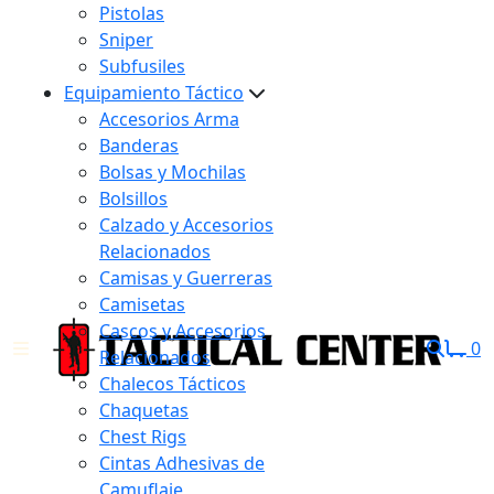
Pistolas
Sniper
Subfusiles
Equipamiento Táctico
Accesorios Arma
Banderas
Bolsas y Mochilas
Bolsillos
Calzado y Accesorios
Relacionados
Camisas y Guerreras
Camisetas
Cascos y Accesorios
0
Relacionados
Chalecos Tácticos
Chaquetas
Chest Rigs
Cintas Adhesivas de
Camuflaje