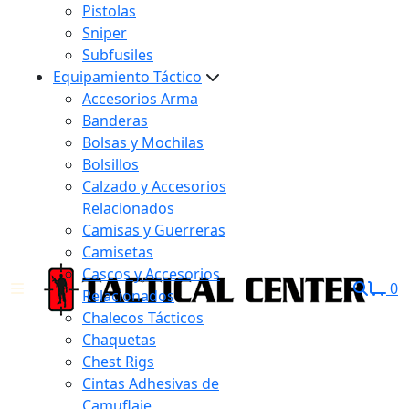
Pistolas
Sniper
Subfusiles
Equipamiento Táctico
Accesorios Arma
Banderas
Bolsas y Mochilas
Bolsillos
Calzado y Accesorios
Relacionados
Camisas y Guerreras
Camisetas
Cascos y Accesorios
0
Relacionados
Chalecos Tácticos
Chaquetas
Chest Rigs
Cintas Adhesivas de
Camuflaje