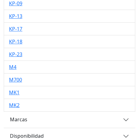
KP-09
KP-13
KP-17
KP-18
KP-23
M4
M700
MK1
MK2
Marcas
Disponibilidad