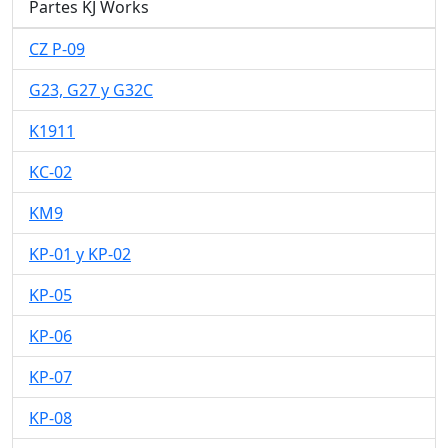
Partes KJ Works
CZ P-09
G23, G27 y G32C
K1911
KC-02
KM9
KP-01 y KP-02
KP-05
KP-06
KP-07
KP-08