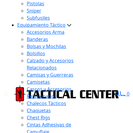
Pistolas
Sniper
Subfusiles
Equipamiento Táctico
Accesorios Arma
Banderas
Bolsas y Mochilas
Bolsillos
Calzado y Accesorios
Relacionados
Camisas y Guerreras
Camisetas
Cascos y Accesorios
0
Relacionados
Chalecos Tácticos
Chaquetas
Chest Rigs
Cintas Adhesivas de
Camuflaje