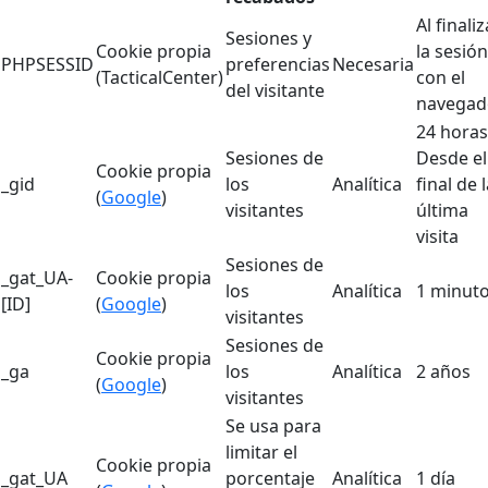
Al finaliz
Sesiones y
Cookie propia
la sesión
PHPSESSID
preferencias
Necesaria
(TacticalCenter)
con el
del visitante
navegad
24 horas
Sesiones de
Desde el
Cookie propia
_gid
los
Analítica
final de 
(
Google
)
visitantes
última
visita
Sesiones de
_gat_UA-
Cookie propia
los
Analítica
1 minut
[ID]
(
Google
)
visitantes
Sesiones de
Cookie propia
_ga
los
Analítica
2 años
(
Google
)
visitantes
Se usa para
limitar el
Cookie propia
_gat_UA
porcentaje
Analítica
1 día