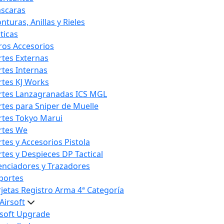
scaras
nturas, Anillas y Rieles
ticas
ros Accesorios
rtes Externas
rtes Internas
rtes KJ Works
rtes Lanzagranadas ICS MGL
rtes para Sniper de Muelle
rtes Tokyo Marui
rtes We
rtes y Accesorios Pistola
rtes y Despieces DP Tactical
lenciadores y Trazadores
portes
rjetas Registro Arma 4ª Categoría
Airsoft
rsoft Upgrade