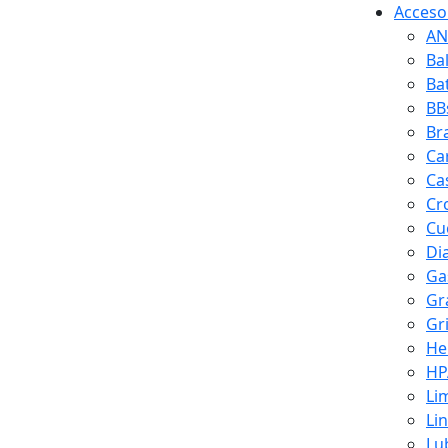
Accesor
AN
Ba
Ba
BB
Br
Ca
Ca
Cr
Cuc
Di
Ga
Gr
Gr
He
HP
Li
Li
Lu