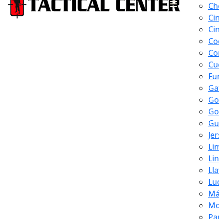
Ch
Ci
Ci
Co
Co
Cu
Fu
Ga
Go
Go
Gu
Je
Li
Li
Ll
Lu
Má
Mo
Pa