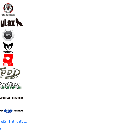
ras marcas...
s