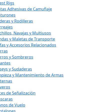
est Rigs
ntas Adhesivas de Camuflaje
nturones
deras y Rodilleras
rreajes
chillos, Navajas y Multiusos
ndas y Maletas de Transporte
fas y Accesorios Relacionados
rras
rros y Sombreros
antes
rseys y Sudaderas
mpieza y Mantenimiento de Armas
nternas
averos
ces de Señalización
scaras
nos de Vuelo
ntalones