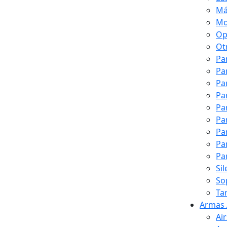
Má
Mo
Op
Ot
Pa
Pa
Pa
Pa
Pa
Pa
Pa
Pa
Pa
Si
So
Ta
Armas 
Ai