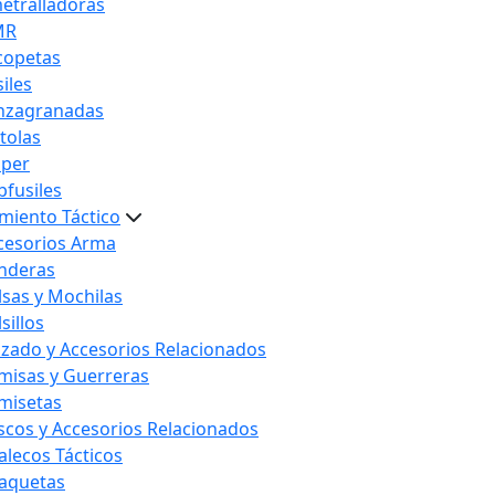
etralladoras
MR
copetas
iles
nzagranadas
stolas
iper
bfusiles
miento Táctico
cesorios Arma
nderas
lsas y Mochilas
sillos
lzado y Accesorios Relacionados
misas y Guerreras
misetas
scos y Accesorios Relacionados
alecos Tácticos
aquetas