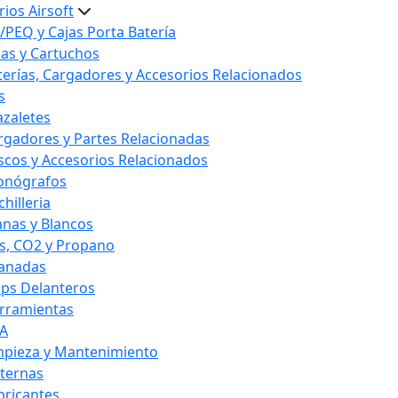
ios Airsoft
/PEQ y Cajas Porta Batería
las y Cartuchos
terías, Cargadores y Accesorios Relacionados
s
azaletes
rgadores y Partes Relacionadas
scos y Accesorios Relacionados
onógrafos
hilleria
anas y Blancos
s, CO2 y Propano
anadas
ips Delanteros
rramientas
A
mpieza y Mantenimiento
nternas
bricantes