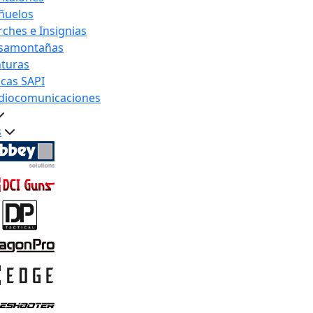
ñuelos
rches e Insignias
samontañas
nturas
acas SAPI
diocomunicaciones
s