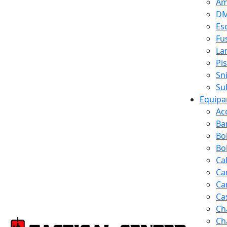
Am
D
Es
Fus
La
Pi
Sn
Su
Equipa
Ac
Ba
Bo
Bol
Ca
Ca
Ca
Ca
Ch
Ch