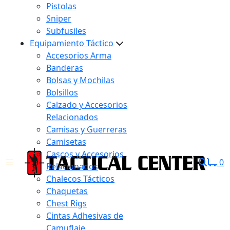
Pistolas
Sniper
Subfusiles
Equipamiento Táctico
Accesorios Arma
Banderas
Bolsas y Mochilas
Bolsillos
Calzado y Accesorios
Relacionados
Camisas y Guerreras
Camisetas
Cascos y Accesorios
0
Relacionados
Chalecos Tácticos
Chaquetas
Chest Rigs
Cintas Adhesivas de
Camuflaje