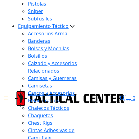
Pistolas
Sniper
Subfusiles
Equipamiento Táctico
Accesorios Arma
Banderas
Bolsas y Mochilas
Bolsillos
Calzado y Accesorios
Relacionados
Camisas y Guerreras
Camisetas
Cascos y Accesorios
0
Relacionados
Chalecos Tácticos
Chaquetas
Chest Rigs
Cintas Adhesivas de
Camuflaje