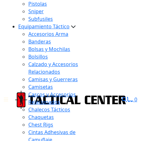
Pistolas
Sniper
Subfusiles
Equipamiento Táctico
Accesorios Arma
Banderas
Bolsas y Mochilas
Bolsillos
Calzado y Accesorios
Relacionados
Camisas y Guerreras
Camisetas
Cascos y Accesorios
0
Relacionados
Chalecos Tácticos
Chaquetas
Chest Rigs
Cintas Adhesivas de
Camuflaje