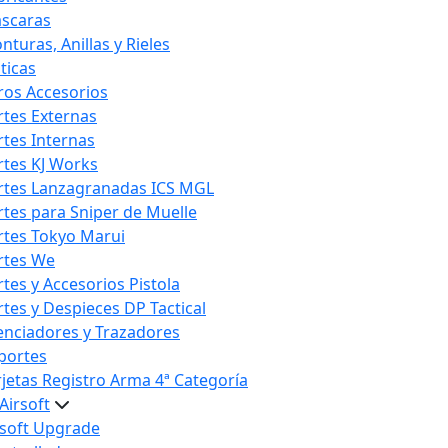
scaras
nturas, Anillas y Rieles
ticas
ros Accesorios
rtes Externas
rtes Internas
rtes KJ Works
rtes Lanzagranadas ICS MGL
rtes para Sniper de Muelle
rtes Tokyo Marui
rtes We
rtes y Accesorios Pistola
rtes y Despieces DP Tactical
lenciadores y Trazadores
portes
rjetas Registro Arma 4ª Categoría
Airsoft
rsoft Upgrade