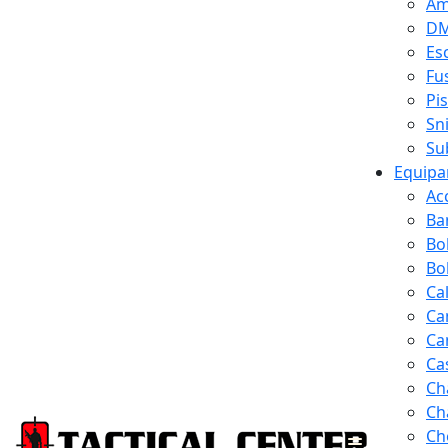
Am
D
Es
Fus
Pi
Sn
Su
Equipa
Ac
Ba
Bo
Bol
Ca
Ca
Ca
Ca
Ch
Ch
Ch