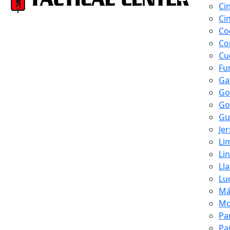
Ci
Ci
Co
Co
Cu
Fu
Ga
Go
Go
Gu
Je
Li
Li
Ll
Lu
Má
Mo
Pa
Pa