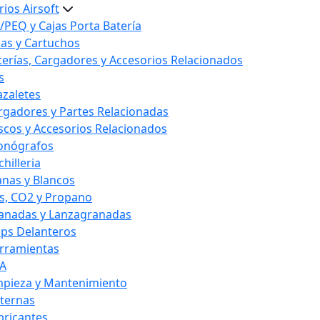
ios Airsoft
/PEQ y Cajas Porta Batería
las y Cartuchos
terías, Cargadores y Accesorios Relacionados
s
azaletes
rgadores y Partes Relacionadas
scos y Accesorios Relacionados
onógrafos
hilleria
anas y Blancos
s, CO2 y Propano
anadas y Lanzagranadas
ips Delanteros
rramientas
A
mpieza y Mantenimiento
nternas
bricantes