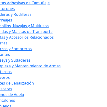
ntas Adhesivas de Camuflaje
nturones
deras y Rodilleras
rreajes
chillos, Navajas y Multiusos
ndas y Maletas de Transporte
fas y Accesorios Relacionados
rras
rros y Sombreros
antes
rseys y Sudaderas
mpieza y Mantenimiento de Armas
nternas
averos
ces de Señalización
scaras
nos de Vuelo
ntalones
ñuelos