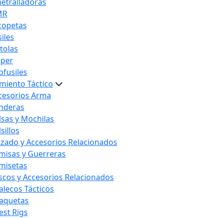
etralladoras
MR
copetas
iles
stolas
iper
bfusiles
miento Táctico
cesorios Arma
nderas
lsas y Mochilas
sillos
lzado y Accesorios Relacionados
misas y Guerreras
misetas
scos y Accesorios Relacionados
alecos Tácticos
aquetas
est Rigs