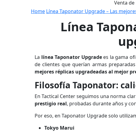
Venta de
Home
Línea Taponator Upgrade – Las mejores
Línea Tapona
up
La
línea Taponator Upgrade
es la gama of
de clientes que querían armas preparadas
mejores réplicas upgradeadas al mejor pr
Filosofía Taponator: cal
En Tactical Center seguimos una norma clar
prestigio real
, probadas durante años y con
Por eso, en Taponator Upgrade solo utiliz
Tokyo Marui