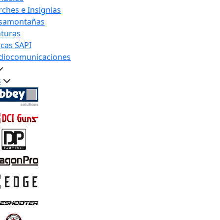
rches e Insignias
samontañas
nturas
acas SAPI
diocomunicaciones
s