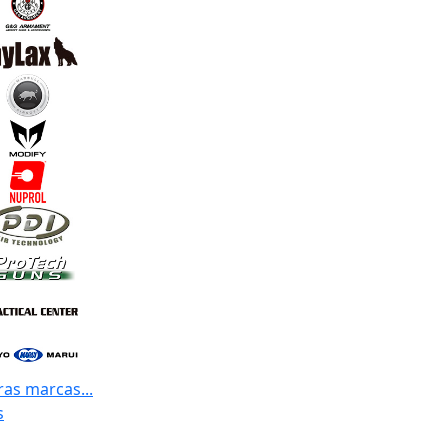
ras marcas...
s