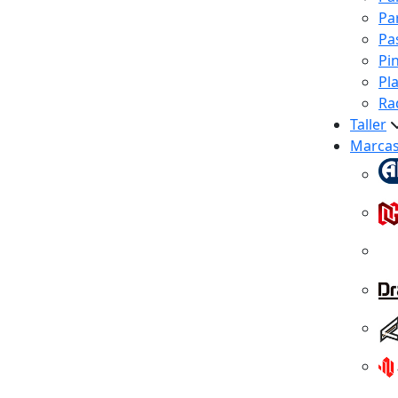
Pa
Pa
Pi
Pl
Ra
Taller
Marca