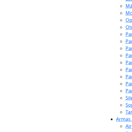
Má
Mo
Op
Ot
Pa
Pa
Pa
Pa
Pa
Pa
Pa
Pa
Pa
Si
So
Ta
Armas 
Ai