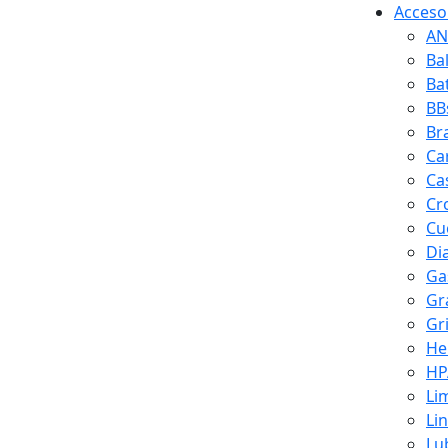
Accesor
AN
Ba
Ba
BB
Br
Ca
Ca
Cr
Cuc
Di
Ga
Gr
Gr
He
HP
Li
Li
Lu