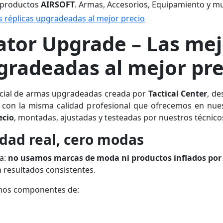
 productos
AIRSOFT
. Armas, Accesorios, Equipamiento y m
 réplicas upgradeadas al mejor precio
tor Upgrade – Las mej
gradeadas al mejor pre
icial de armas upgradeadas creada por
Tactical Center
, de
 con la misma calidad profesional que ofrecemos en nues
ecio
, montadas, ajustadas y testeadas por nuestros técnico
idad real, cero modas
a:
no usamos marcas de moda ni productos inflados po
 resultados consistentes.
amos componentes de: