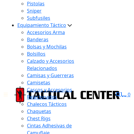
Pistolas
Sniper
Subfusiles
Equipamiento Táctico
Accesorios Arma
Banderas
Bolsas y Mochilas
Bolsillos
Calzado y Accesorios
Relacionados
Camisas y Guerreras
Camisetas
Cascos y Accesorios
0
Relacionados
Chalecos Tácticos
Chaquetas
Chest Rigs
Cintas Adhesivas de
Camuflaje