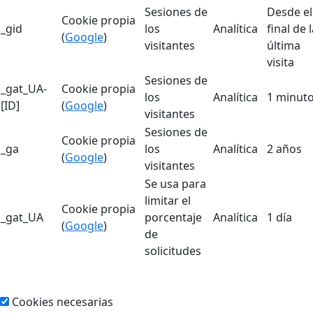
Sesiones de
Desde el
Cookie propia
_gid
los
Analítica
final de 
(
Google
)
visitantes
última
visita
Sesiones de
_gat_UA-
Cookie propia
los
Analítica
1 minut
[ID]
(
Google
)
visitantes
Sesiones de
Cookie propia
_ga
los
Analítica
2 años
(
Google
)
visitantes
Se usa para
limitar el
Cookie propia
_gat_UA
porcentaje
Analítica
1 día
(
Google
)
de
solicitudes
Cookies necesarias