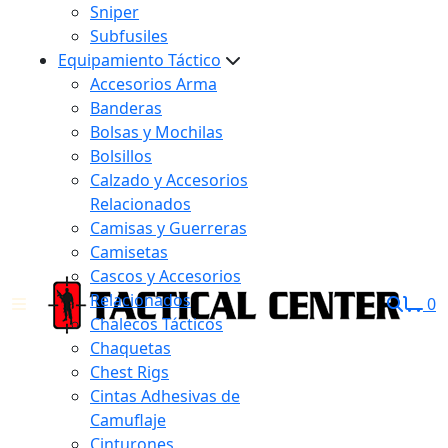
Sniper
Subfusiles
Equipamiento Táctico
Accesorios Arma
Banderas
Bolsas y Mochilas
Bolsillos
Calzado y Accesorios
Relacionados
Camisas y Guerreras
Camisetas
Cascos y Accesorios
Relacionados
0
Chalecos Tácticos
Chaquetas
Chest Rigs
Cintas Adhesivas de
Camuflaje
Cinturones