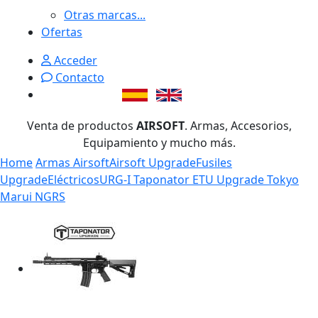
Otras marcas...
Ofertas
Acceder
Contacto
Venta de productos
AIRSOFT
. Armas, Accesorios,
Equipamiento y mucho más.
Home
Armas Airsoft
Airsoft Upgrade
Fusiles
Upgrade
Eléctricos
URG-I Taponator ETU Upgrade Tokyo
Marui NGRS