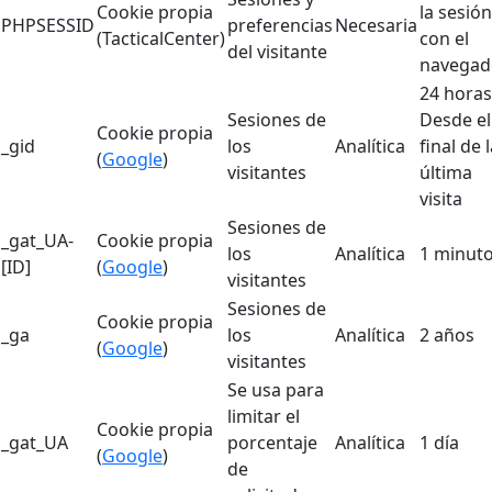
Cookie propia
la sesión
PHPSESSID
preferencias
Necesaria
(TacticalCenter)
con el
del visitante
navegad
24 horas
Sesiones de
Desde el
Cookie propia
_gid
los
Analítica
final de 
(
Google
)
visitantes
última
visita
Sesiones de
_gat_UA-
Cookie propia
los
Analítica
1 minut
[ID]
(
Google
)
visitantes
Sesiones de
Cookie propia
_ga
los
Analítica
2 años
(
Google
)
visitantes
Se usa para
limitar el
Cookie propia
_gat_UA
porcentaje
Analítica
1 día
(
Google
)
de