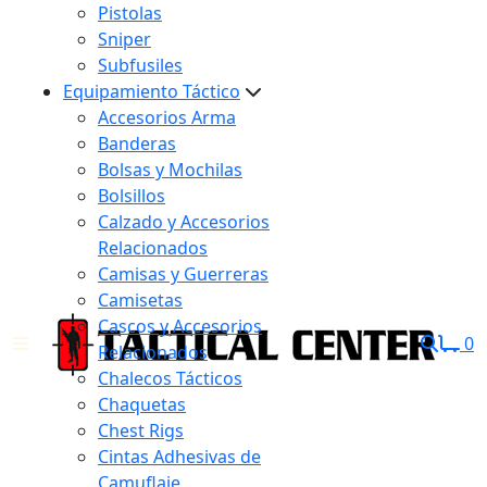
Pistolas
Sniper
Subfusiles
Equipamiento Táctico
Accesorios Arma
Banderas
Bolsas y Mochilas
Bolsillos
Calzado y Accesorios
Relacionados
Camisas y Guerreras
Camisetas
Cascos y Accesorios
0
Relacionados
Chalecos Tácticos
Chaquetas
Chest Rigs
Cintas Adhesivas de
Camuflaje