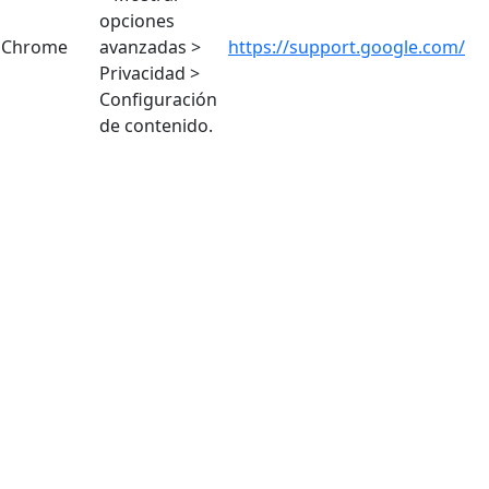
opciones
Chrome
avanzadas >
https://support.google.com/
Privacidad >
Configuración
de contenido.
Herramientas
> Opciones >
Privacidad >
Firefox
https://support.mozilla.org/
Historial >
Configuración
Personalizada
Herramientas
> Opciones de
Internet
Internet >
https://support.microsoft.com/
Explorer
Privacidad >
Configuración
Herramientas
> Preferencias