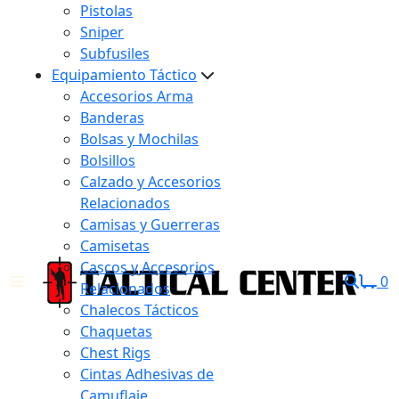
Pistolas
Sniper
Subfusiles
Equipamiento Táctico
Accesorios Arma
Banderas
Bolsas y Mochilas
Bolsillos
Calzado y Accesorios
Relacionados
Camisas y Guerreras
Camisetas
Cascos y Accesorios
0
Relacionados
Chalecos Tácticos
Chaquetas
Chest Rigs
Cintas Adhesivas de
Camuflaje