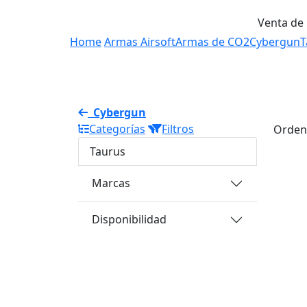
Venta de
Home
Armas Airsoft
Armas de CO2
Cybergun
T
Cybergun
Categorías
Filtros
Orden
Taurus
Marcas
Disponibilidad