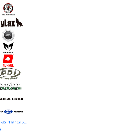
ras marcas...
s