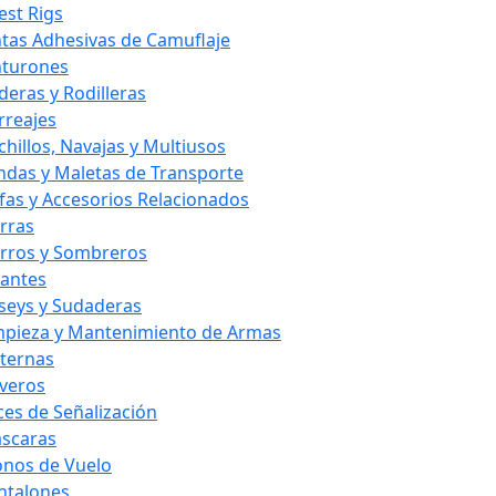
est Rigs
ntas Adhesivas de Camuflaje
nturones
deras y Rodilleras
rreajes
chillos, Navajas y Multiusos
ndas y Maletas de Transporte
fas y Accesorios Relacionados
rras
rros y Sombreros
antes
rseys y Sudaderas
mpieza y Mantenimiento de Armas
nternas
averos
ces de Señalización
scaras
nos de Vuelo
ntalones