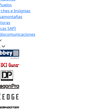
ñuelos
rches e Insignias
samontañas
nturas
acas SAPI
diocomunicaciones
s