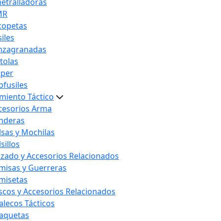
etralladoras
MR
copetas
iles
nzagranadas
stolas
iper
bfusiles
miento Táctico
cesorios Arma
nderas
lsas y Mochilas
sillos
lzado y Accesorios Relacionados
misas y Guerreras
misetas
scos y Accesorios Relacionados
alecos Tácticos
aquetas