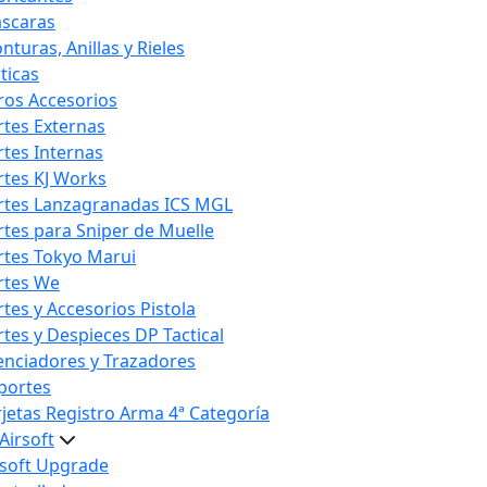
scaras
nturas, Anillas y Rieles
ticas
ros Accesorios
rtes Externas
rtes Internas
rtes KJ Works
rtes Lanzagranadas ICS MGL
rtes para Sniper de Muelle
rtes Tokyo Marui
rtes We
rtes y Accesorios Pistola
rtes y Despieces DP Tactical
lenciadores y Trazadores
portes
rjetas Registro Arma 4ª Categoría
Airsoft
rsoft Upgrade