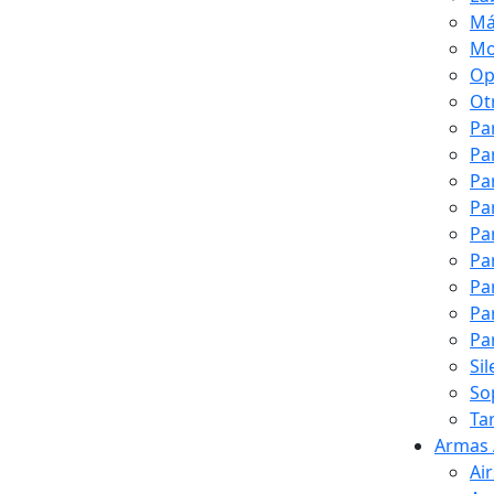
Má
Mo
Op
Ot
Pa
Pa
Pa
Pa
Pa
Pa
Pa
Pa
Pa
Si
So
Ta
Armas 
Ai