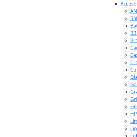
Accesor
AN
Ba
Ba
BB
Br
Ca
Ca
Cr
Cuc
Di
Ga
Gr
Gr
He
HP
Li
Li
Lu