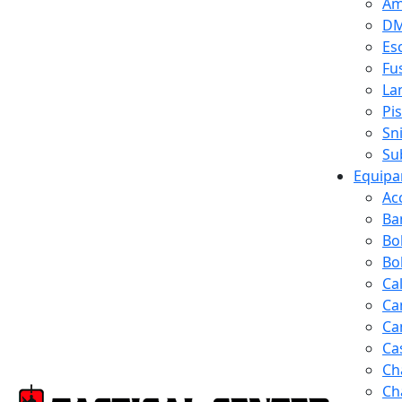
Am
D
Es
Fus
La
Pi
Sn
Su
Equipa
Ac
Ba
Bo
Bol
Ca
Ca
Ca
Ca
Ch
Ch