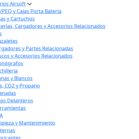
ios Airsoft
/PEQ y Cajas Porta Batería
las y Cartuchos
terías, Cargadores y Accesorios Relacionados
s
azaletes
rgadores y Partes Relacionadas
scos y Accesorios Relacionados
onógrafos
hilleria
anas y Blancos
s, CO2 y Propano
anadas
ips Delanteros
rramientas
A
mpieza y Mantenimiento
nternas
bricantes