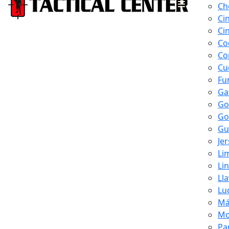
Ch
Ci
Ci
Co
Co
Cu
Fu
Ga
Go
Go
Gu
Je
Li
Li
Ll
Lu
Má
Mo
Pa