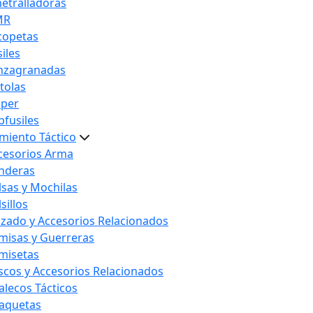
etralladoras
MR
copetas
iles
nzagranadas
stolas
iper
bfusiles
miento Táctico
cesorios Arma
nderas
lsas y Mochilas
sillos
lzado y Accesorios Relacionados
misas y Guerreras
misetas
scos y Accesorios Relacionados
alecos Tácticos
aquetas