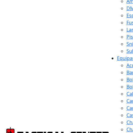
Am
D
Es
Fus
La
Pi
Sn
Su
Equipa
Ac
Ba
Bo
Bol
Ca
Ca
Ca
Ca
Ch
Ch