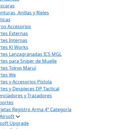
scaras
nturas, Anillas y Rieles
ticas
ros Accesorios
rtes Externas
rtes Internas
rtes KJ Works
rtes Lanzagranadas ICS MGL
rtes para Sniper de Muelle
rtes Tokyo Marui
rtes We
rtes y Accesorios Pistola
rtes y Despieces DP Tactical
lenciadores y Trazadores
portes
rjetas Registro Arma 4ª Categoría
Airsoft
rsoft Upgrade