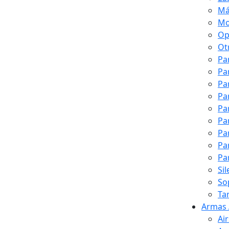
Má
Mo
Op
Ot
Pa
Pa
Pa
Pa
Pa
Pa
Pa
Pa
Pa
Si
So
Ta
Armas 
Ai