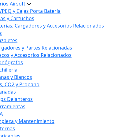
ios Airsoft
/PEQ y Cajas Porta Batería
las y Cartuchos
terías, Cargadores y Accesorios Relacionados
s
azaletes
rgadores y Partes Relacionadas
scos y Accesorios Relacionados
onógrafos
hilleria
anas y Blancos
s, CO2 y Propano
anadas
ips Delanteros
rramientas
A
mpieza y Mantenimiento
nternas
bricantes