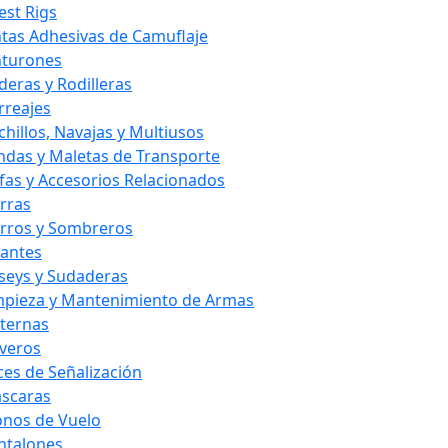
est Rigs
ntas Adhesivas de Camuflaje
nturones
deras y Rodilleras
rreajes
chillos, Navajas y Multiusos
ndas y Maletas de Transporte
fas y Accesorios Relacionados
rras
rros y Sombreros
antes
rseys y Sudaderas
mpieza y Mantenimiento de Armas
nternas
averos
ces de Señalización
scaras
nos de Vuelo
ntalones