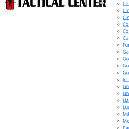
Ch
Ci
Ci
Co
Co
Cu
Fu
Ga
Go
Go
Gu
Je
Li
Li
Ll
Lu
Má
Mo
Pa