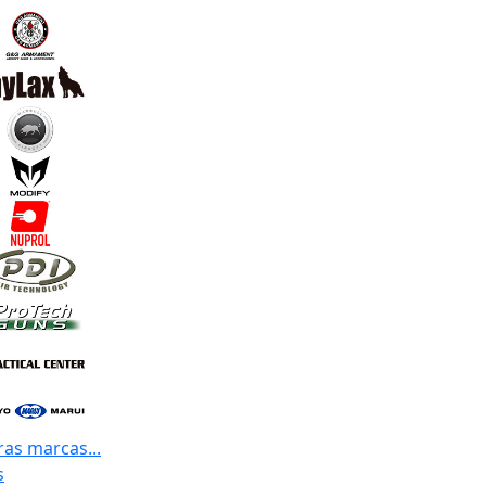
ras marcas...
s