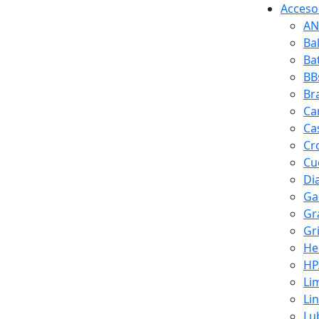
Accesor
AN
Ba
Ba
BB
Br
Ca
Ca
Cr
Cuc
Di
Ga
Gr
Gr
He
HP
Li
Li
Lu