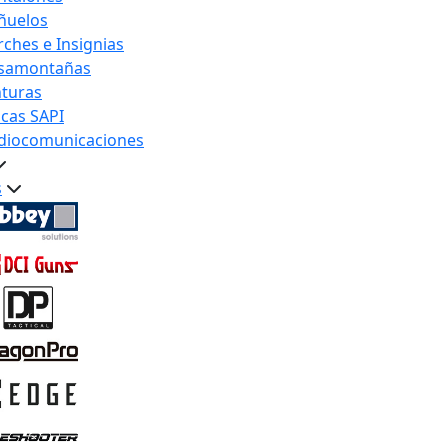
ñuelos
rches e Insignias
samontañas
nturas
acas SAPI
diocomunicaciones
s