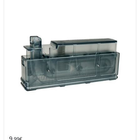
9
.99€