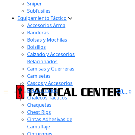
Sniper
Subfusiles
Equipamiento Táctico
Accesorios Arma
Banderas
Bolsas y Mochilas
Bolsillos
Calzado y Accesorios
Relacionados
Camisas y Guerreras
Camisetas
Cascos y Accesorios
Relacionados
0
Chalecos Tácticos
Chaquetas
Chest Rigs
Cintas Adhesivas de
Camuflaje
Cinturones