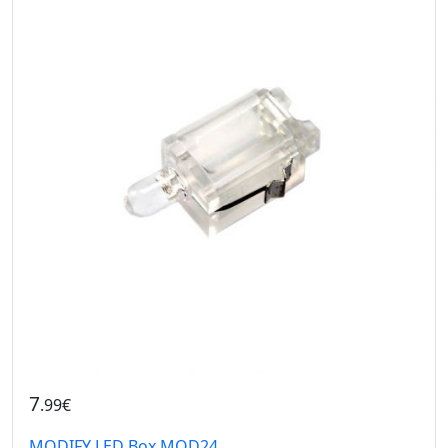
7
.99€
MODIFY LED Box MOD24