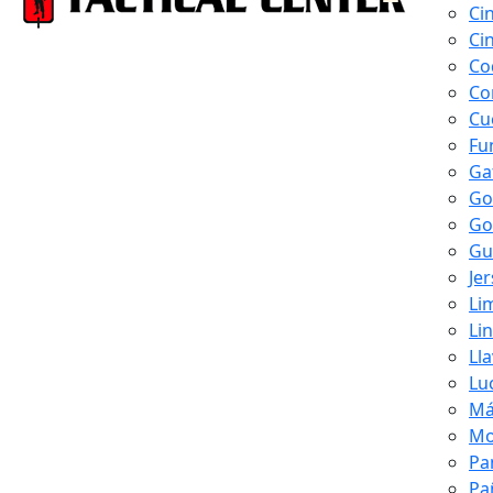
Ci
Ci
Co
Co
Cu
Fu
Ga
Go
Go
Gu
Je
Li
Li
Ll
Lu
Má
Mo
Pa
Pa