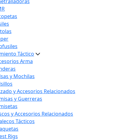
etralladoras
MR
copetas
iles
stolas
iper
bfusiles
miento Táctico
cesorios Arma
nderas
lsas y Mochilas
sillos
lzado y Accesorios Relacionados
misas y Guerreras
misetas
scos y Accesorios Relacionados
alecos Tácticos
aquetas
est Rigs