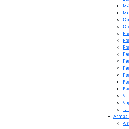
Má
Mo
Op
Ot
Pa
Pa
Pa
Pa
Pa
Pa
Pa
Pa
Pa
Si
So
Ta
Armas 
Ai