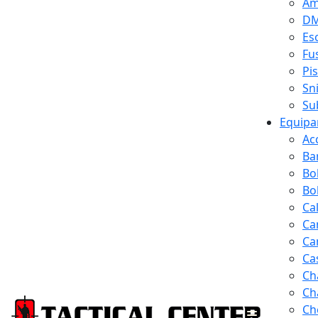
Am
D
Es
Fus
Pi
Sn
Su
Equipa
Ac
Ba
Bo
Bol
Ca
Ca
Ca
Ca
Ch
Ch
Ch