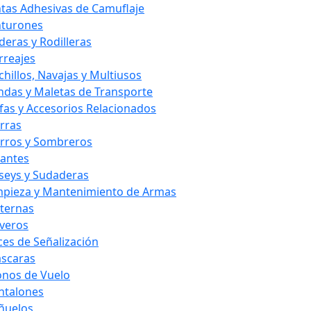
ntas Adhesivas de Camuflaje
nturones
deras y Rodilleras
rreajes
chillos, Navajas y Multiusos
ndas y Maletas de Transporte
fas y Accesorios Relacionados
rras
rros y Sombreros
antes
rseys y Sudaderas
mpieza y Mantenimiento de Armas
nternas
averos
ces de Señalización
scaras
nos de Vuelo
ntalones
ñuelos