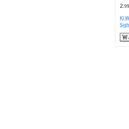
2
.9
KJ 
Sig