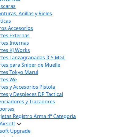
scaras
nturas, Anillas y Rieles
ticas
ros Accesorios
rtes Externas
rtes Internas
rtes KJ Works
rtes Lanzagranadas ICS MGL
rtes para Sniper de Muelle
rtes Tokyo Marui
rtes We
rtes y Accesorios Pistola
rtes y Despieces DP Tactical
lenciadores y Trazadores
portes
rjetas Registro Arma 4ª Categoría
Airsoft
rsoft Upgrade