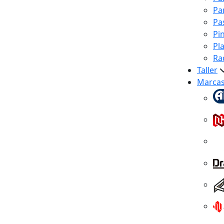
Pa
Pa
Pi
Pl
Ra
Taller
Marca