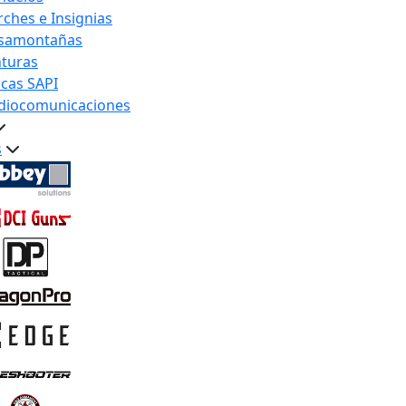
rches e Insignias
samontañas
nturas
acas SAPI
diocomunicaciones
s