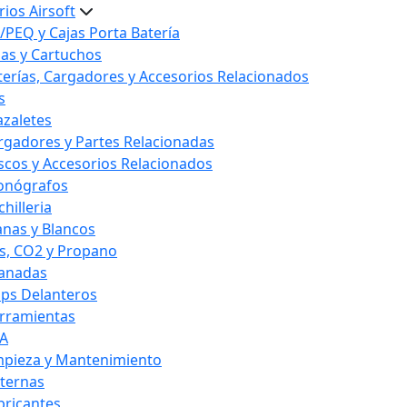
ios Airsoft
/PEQ y Cajas Porta Batería
las y Cartuchos
terías, Cargadores y Accesorios Relacionados
s
azaletes
rgadores y Partes Relacionadas
scos y Accesorios Relacionados
onógrafos
hilleria
anas y Blancos
s, CO2 y Propano
anadas
ips Delanteros
rramientas
A
mpieza y Mantenimiento
nternas
bricantes