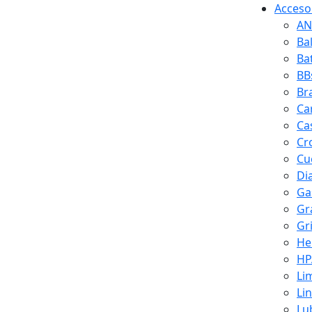
Accesor
AN
Ba
Ba
BB
Br
Ca
Ca
Cr
Cuc
Di
Ga
Gr
Gr
He
HP
Li
Li
Lu