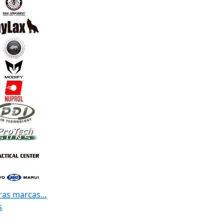
ras marcas...
s