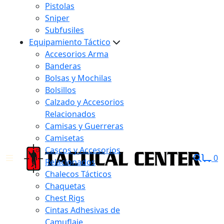
Pistolas
Sniper
Subfusiles
Equipamiento Táctico
Accesorios Arma
Banderas
Bolsas y Mochilas
Bolsillos
Calzado y Accesorios
Relacionados
Camisas y Guerreras
Camisetas
Cascos y Accesorios
0
Relacionados
Chalecos Tácticos
Chaquetas
Chest Rigs
Cintas Adhesivas de
Camuflaje