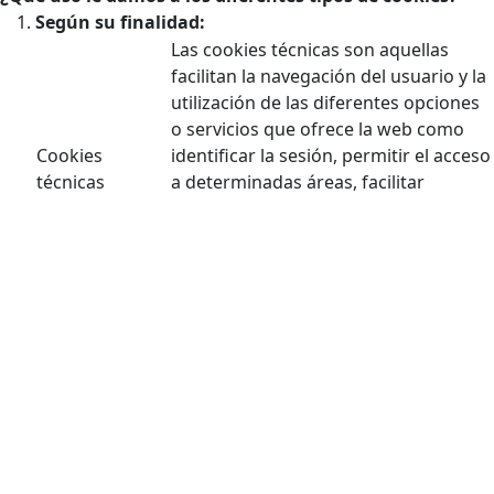
Según su finalidad:
Las cookies técnicas son aquellas
facilitan la navegación del usuario y la
utilización de las diferentes opciones
o servicios que ofrece la web como
Cookies
identificar la sesión, permitir el acceso
técnicas
a determinadas áreas, facilitar
pedidos, compras, cumplimentación
de formularios, inscripciones,
seguridad, facilitar funcionalidades
(videos, redes sociales…).
Las cookies de personalización
Cookies de
permiten al usuario acceder a los
personalización
servicios según sus preferencias
(idioma, navegador, configuración…).
Las cookies de análisis son las
utilizadas para llevar a cabo el análisis
anónimo del comportamiento de los
Cookies