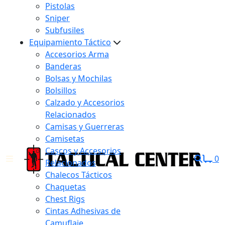
Pistolas
Sniper
Subfusiles
Equipamiento Táctico
Accesorios Arma
Banderas
Bolsas y Mochilas
Bolsillos
Calzado y Accesorios
Relacionados
Camisas y Guerreras
Camisetas
Cascos y Accesorios
0
Relacionados
Chalecos Tácticos
Chaquetas
Chest Rigs
Cintas Adhesivas de
Camuflaje