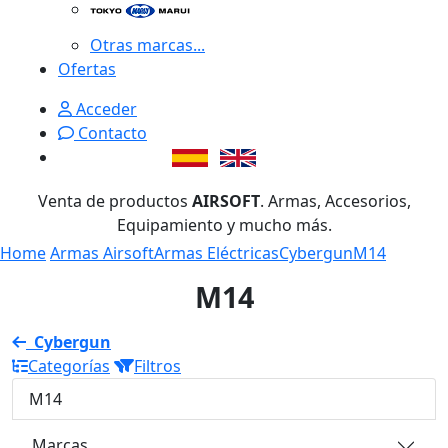
Otras marcas...
Ofertas
Acceder
Contacto
Venta de productos
AIRSOFT
. Armas, Accesorios,
Equipamiento y mucho más.
Home
Armas Airsoft
Armas Eléctricas
Cybergun
M14
M14
Cybergun
Categorías
Filtros
M14
Marcas