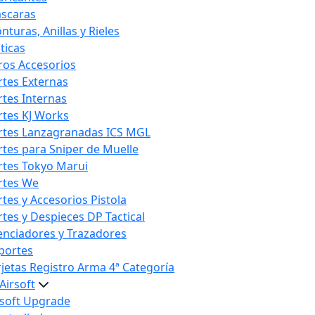
scaras
nturas, Anillas y Rieles
ticas
ros Accesorios
rtes Externas
rtes Internas
rtes KJ Works
rtes Lanzagranadas ICS MGL
rtes para Sniper de Muelle
rtes Tokyo Marui
rtes We
rtes y Accesorios Pistola
rtes y Despieces DP Tactical
lenciadores y Trazadores
portes
rjetas Registro Arma 4ª Categoría
Airsoft
rsoft Upgrade