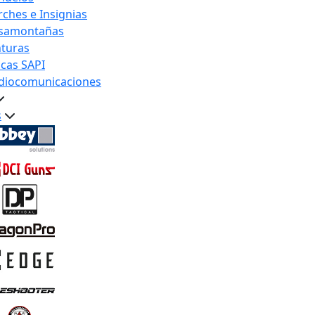
rches e Insignias
samontañas
nturas
acas SAPI
diocomunicaciones
s