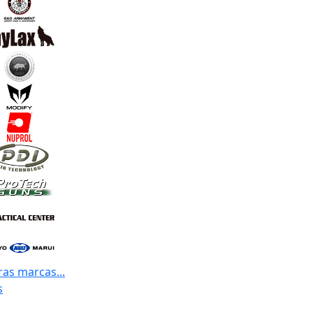
ras marcas...
s