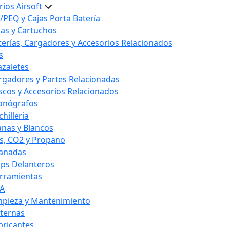
ios Airsoft
/PEQ y Cajas Porta Batería
las y Cartuchos
terías, Cargadores y Accesorios Relacionados
s
azaletes
rgadores y Partes Relacionadas
scos y Accesorios Relacionados
onógrafos
hilleria
anas y Blancos
s, CO2 y Propano
anadas
ips Delanteros
rramientas
A
mpieza y Mantenimiento
nternas
bricantes