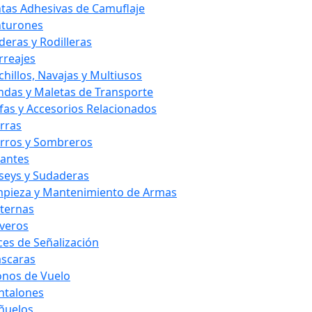
ntas Adhesivas de Camuflaje
nturones
deras y Rodilleras
rreajes
chillos, Navajas y Multiusos
ndas y Maletas de Transporte
fas y Accesorios Relacionados
rras
rros y Sombreros
antes
rseys y Sudaderas
mpieza y Mantenimiento de Armas
nternas
averos
ces de Señalización
scaras
nos de Vuelo
ntalones
ñuelos