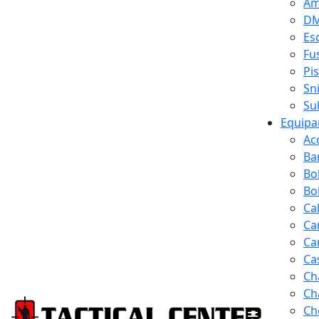
Am
D
Es
Fus
Pi
Sn
Su
Equipa
Ac
Ba
Bo
Bol
Ca
Ca
Ca
Ca
Ch
Ch
Ch