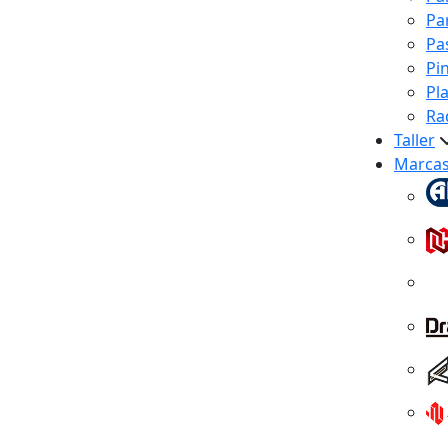
Pa
Pa
Pi
Pl
Ra
Taller
Marca