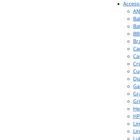
Accesor
AN
Ba
Ba
BB
Br
Ca
Ca
Cr
Cuc
Di
Ga
Gr
Gr
He
HP
Li
Li
Lu