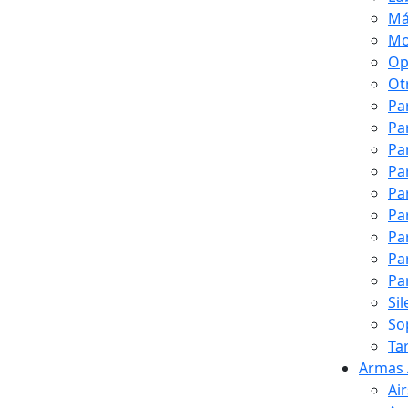
Má
Mo
Op
Ot
Pa
Pa
Pa
Pa
Pa
Pa
Pa
Pa
Pa
Si
So
Ta
Armas 
Ai