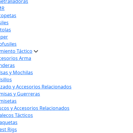
etralladoras
MR
copetas
iles
stolas
iper
bfusiles
miento Táctico
cesorios Arma
nderas
lsas y Mochilas
sillos
lzado y Accesorios Relacionados
misas y Guerreras
misetas
scos y Accesorios Relacionados
alecos Tácticos
aquetas
est Rigs