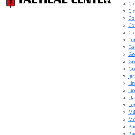
Ci
Ci
Co
Co
Cu
Fu
Ga
Go
Go
Gu
Je
Li
Li
Ll
Lu
Má
Mo
Pa
Pa