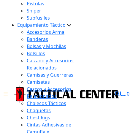
Pistolas
Sniper
Subfusiles
Equipamiento Táctico
Accesorios Arma
Banderas
Bolsas y Mochilas
Bolsillos
Calzado y Accesorios
Relacionados
Camisas y Guerreras
Camisetas
Cascos y Accesorios
0
Relacionados
Chalecos Tácticos
Chaquetas
Chest Rigs
Cintas Adhesivas de
Camuflaje