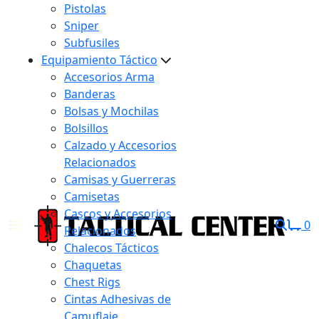
Pistolas
Sniper
Subfusiles
Equipamiento Táctico
Accesorios Arma
Banderas
Bolsas y Mochilas
Bolsillos
Calzado y Accesorios
Relacionados
Camisas y Guerreras
Camisetas
Cascos y Accesorios
0
Relacionados
Chalecos Tácticos
Chaquetas
Chest Rigs
Cintas Adhesivas de
Camuflaje