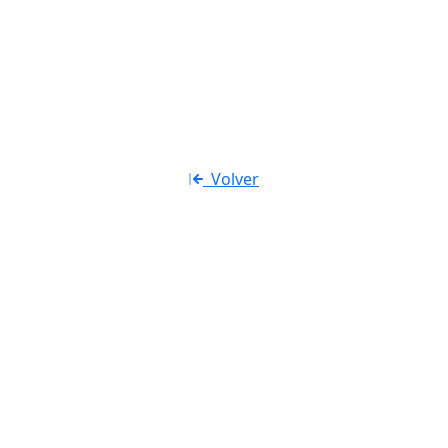
404
Página no encontrada
Volver