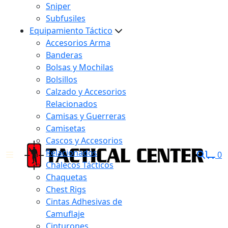
Sniper
Subfusiles
Equipamiento Táctico
Accesorios Arma
Banderas
Bolsas y Mochilas
Bolsillos
Calzado y Accesorios
Relacionados
Camisas y Guerreras
Camisetas
Cascos y Accesorios
Relacionados
0
Chalecos Tácticos
Chaquetas
Chest Rigs
Cintas Adhesivas de
Camuflaje
Cinturones