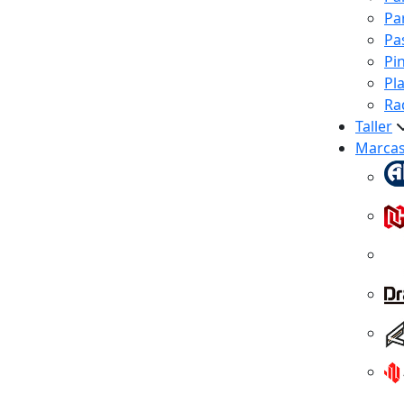
Pa
Pa
Pi
Pl
Ra
Taller
Marca