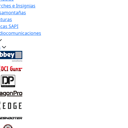
rches e Insignias
samontañas
nturas
acas SAPI
diocomunicaciones
s