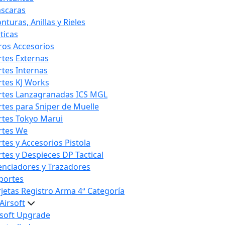
scaras
nturas, Anillas y Rieles
ticas
ros Accesorios
rtes Externas
rtes Internas
rtes KJ Works
rtes Lanzagranadas ICS MGL
rtes para Sniper de Muelle
rtes Tokyo Marui
rtes We
rtes y Accesorios Pistola
rtes y Despieces DP Tactical
lenciadores y Trazadores
portes
rjetas Registro Arma 4ª Categoría
Airsoft
rsoft Upgrade