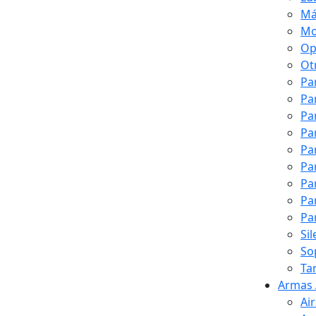
Má
Mo
Op
Ot
Pa
Pa
Pa
Pa
Pa
Pa
Pa
Pa
Pa
Si
So
Ta
Armas 
Ai