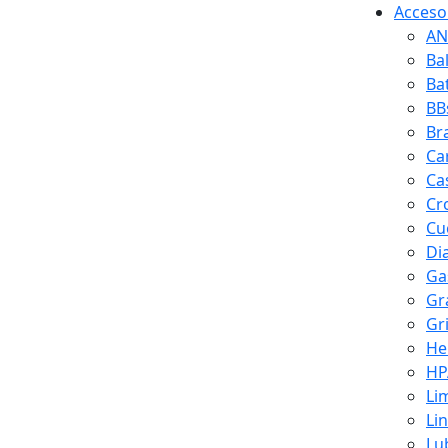
Accesor
AN
Ba
Ba
BB
Br
Ca
Ca
Cr
Cuc
Di
Ga
Gr
Gr
He
HP
Li
Li
Lu