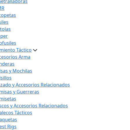
etralladoras
MR
copetas
iles
stolas
iper
bfusiles
miento Táctico
cesorios Arma
nderas
lsas y Mochilas
sillos
lzado y Accesorios Relacionados
misas y Guerreras
misetas
scos y Accesorios Relacionados
alecos Tácticos
aquetas
est Rigs