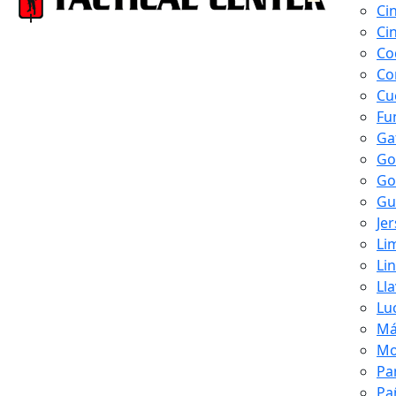
Ci
Ci
Co
Co
Cu
Fu
Ga
Go
Go
Gu
Je
Li
Li
Ll
Lu
Má
Mo
Pa
Pa