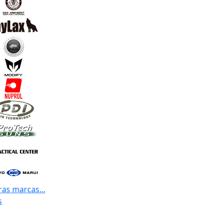
ras marcas...
s