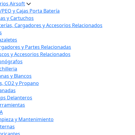
ios Airsoft
/PEQ y Cajas Porta Batería
las y Cartuchos
terías, Cargadores y Accesorios Relacionados
s
azaletes
rgadores y Partes Relacionadas
scos y Accesorios Relacionados
onógrafos
hilleria
anas y Blancos
s, CO2 y Propano
anadas
ips Delanteros
rramientas
A
mpieza y Mantenimiento
nternas
bricantes