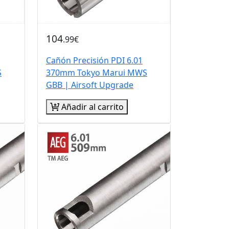
104
.99€
Cañón Precisión PDI 6.01
S
370mm Tokyo Marui MWS
GBB | Airsoft Upgrade
Añadir al carrito