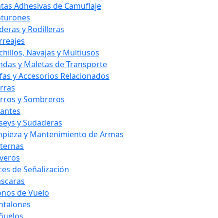
ntas Adhesivas de Camuflaje
nturones
deras y Rodilleras
rreajes
chillos, Navajas y Multiusos
ndas y Maletas de Transporte
fas y Accesorios Relacionados
rras
rros y Sombreros
antes
rseys y Sudaderas
mpieza y Mantenimiento de Armas
nternas
averos
ces de Señalización
scaras
nos de Vuelo
ntalones
ñuelos