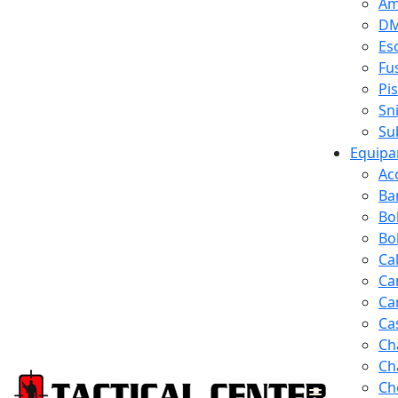
Am
D
Es
Fus
Pi
Sn
Su
Equipa
Ac
Ba
Bo
Bol
Ca
Ca
Ca
Ca
Ch
Ch
Ch