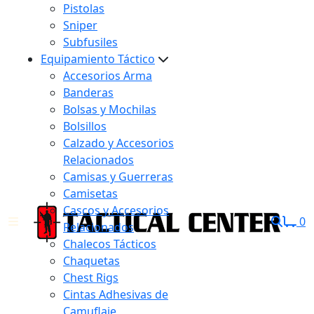
Pistolas
Sniper
Subfusiles
Equipamiento Táctico
Accesorios Arma
Banderas
Bolsas y Mochilas
Bolsillos
Calzado y Accesorios
Relacionados
Camisas y Guerreras
Camisetas
Cascos y Accesorios
0
Relacionados
Chalecos Tácticos
Chaquetas
Chest Rigs
Cintas Adhesivas de
Camuflaje