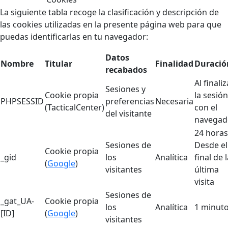
La siguiente tabla recoge la clasificación y descripción de
las cookies utilizadas en la presente página web para que
puedas identificarlas en tu navegador:
Datos
Nombre
Titular
Finalidad
Duració
recabados
Al finaliz
Sesiones y
Cookie propia
la sesión
PHPSESSID
preferencias
Necesaria
(TacticalCenter)
con el
del visitante
navegad
24 horas
Sesiones de
Desde el
Cookie propia
_gid
los
Analítica
final de 
(
Google
)
visitantes
última
visita
Sesiones de
_gat_UA-
Cookie propia
los
Analítica
1 minut
[ID]
(
Google
)
visitantes