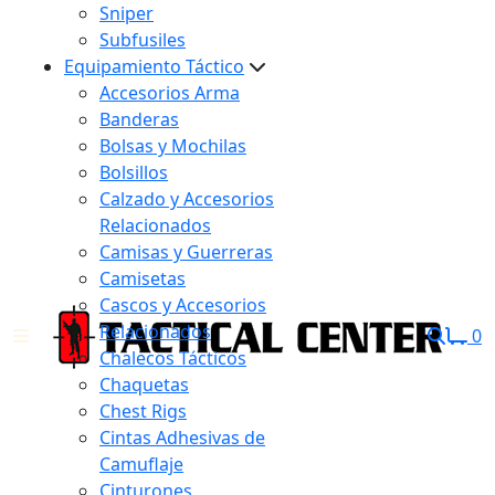
Sniper
Subfusiles
Equipamiento Táctico
Accesorios Arma
Banderas
Bolsas y Mochilas
Bolsillos
Calzado y Accesorios
Relacionados
Camisas y Guerreras
Camisetas
Cascos y Accesorios
Relacionados
0
Chalecos Tácticos
Chaquetas
Chest Rigs
Cintas Adhesivas de
Camuflaje
Cinturones