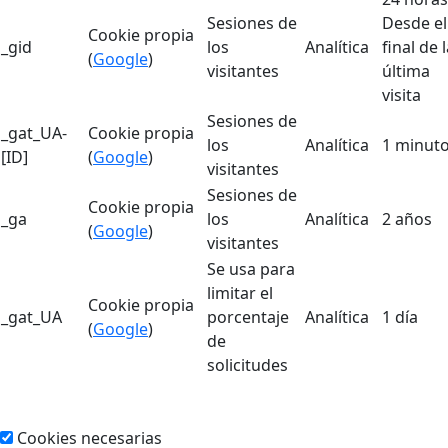
Sesiones de
Desde el
Cookie propia
_gid
los
Analítica
final de 
(
Google
)
visitantes
última
visita
Sesiones de
_gat_UA-
Cookie propia
los
Analítica
1 minut
[ID]
(
Google
)
visitantes
Sesiones de
Cookie propia
_ga
los
Analítica
2 años
(
Google
)
visitantes
Se usa para
limitar el
Cookie propia
_gat_UA
porcentaje
Analítica
1 día
(
Google
)
de
solicitudes
Cookies necesarias