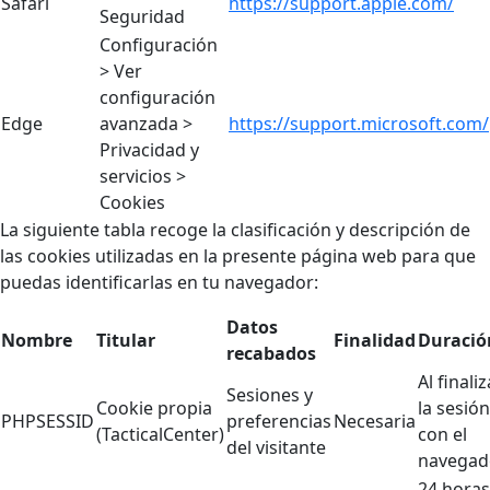
Safari
https://support.apple.com/
Seguridad
Configuración
> Ver
configuración
Edge
avanzada >
https://support.microsoft.com/
Privacidad y
servicios >
Cookies
La siguiente tabla recoge la clasificación y descripción de
las cookies utilizadas en la presente página web para que
puedas identificarlas en tu navegador:
Datos
Nombre
Titular
Finalidad
Duració
recabados
Al finaliz
Sesiones y
Cookie propia
la sesión
PHPSESSID
preferencias
Necesaria
(TacticalCenter)
con el
del visitante
navegad
24 horas