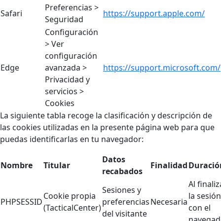
Preferencias >
Safari
https://support.apple.com/
Seguridad
Configuración
> Ver
configuración
Edge
avanzada >
https://support.microsoft.com/
Privacidad y
servicios >
Cookies
La siguiente tabla recoge la clasificación y descripción de
las cookies utilizadas en la presente página web para que
puedas identificarlas en tu navegador:
Datos
Nombre
Titular
Finalidad
Duració
recabados
Al finaliz
Sesiones y
Cookie propia
la sesión
PHPSESSID
preferencias
Necesaria
(TacticalCenter)
con el
del visitante
navegad