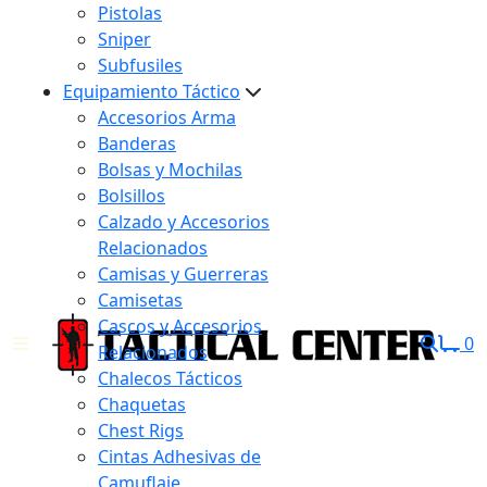
Pistolas
Sniper
Subfusiles
Equipamiento Táctico
Accesorios Arma
Banderas
Bolsas y Mochilas
Bolsillos
Calzado y Accesorios
Relacionados
Camisas y Guerreras
Camisetas
Cascos y Accesorios
0
Relacionados
Chalecos Tácticos
Chaquetas
Chest Rigs
Cintas Adhesivas de
Camuflaje