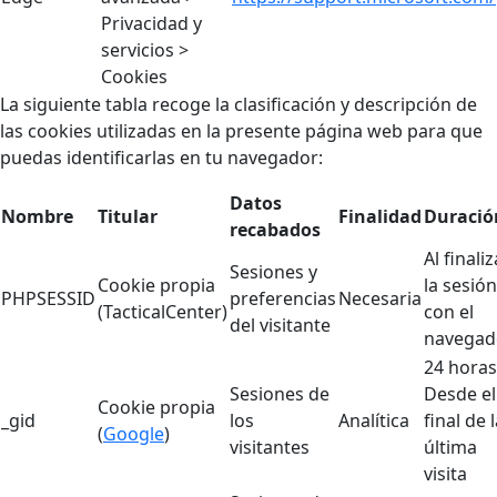
Privacidad y
servicios >
Cookies
La siguiente tabla recoge la clasificación y descripción de
las cookies utilizadas en la presente página web para que
puedas identificarlas en tu navegador:
Datos
Nombre
Titular
Finalidad
Duració
recabados
Al finaliz
Sesiones y
Cookie propia
la sesión
PHPSESSID
preferencias
Necesaria
(TacticalCenter)
con el
del visitante
navegad
24 horas
Sesiones de
Desde el
Cookie propia
_gid
los
Analítica
final de 
(
Google
)
visitantes
última
visita