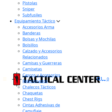
Pistolas
Sniper
Subfusiles
Equipamiento Táctico
Accesorios Arma
Banderas
Bolsas y Mochilas
Bolsillos
Calzado y Accesorios
Relacionados
Camisas y Guerreras
Camisetas
Cascos y Accesorios
0
Relacionados
Chalecos Tácticos
Chaquetas
Chest Rigs
Cintas Adhesivas de
Camuflaje