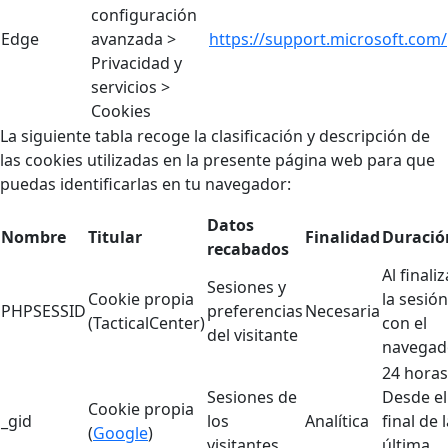
configuración
Edge
avanzada >
https://support.microsoft.com/
Privacidad y
servicios >
Cookies
La siguiente tabla recoge la clasificación y descripción de
las cookies utilizadas en la presente página web para que
puedas identificarlas en tu navegador:
Datos
Nombre
Titular
Finalidad
Duració
recabados
Al finaliz
Sesiones y
Cookie propia
la sesión
PHPSESSID
preferencias
Necesaria
(TacticalCenter)
con el
del visitante
navegad
24 horas
Sesiones de
Desde el
Cookie propia
_gid
los
Analítica
final de 
(
Google
)
visitantes
última