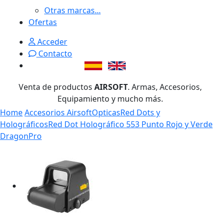
Otras marcas...
Ofertas
Acceder
Contacto
Venta de productos
AIRSOFT
. Armas, Accesorios,
Equipamiento y mucho más.
Home
Accesorios Airsoft
Opticas
Red Dots y
Holográficos
Red Dot Holográfico 553 Punto Rojo y Verde
DragonPro