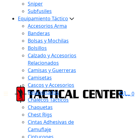
Sniper
Subfusiles
Equipamiento Táctico
Accesorios Arma
Banderas
Bolsas y Mochilas
Bolsillos
Calzado y Accesorios
Relacionados
Camisas y Guerreras
Camisetas
Cascos y Accesorios
Relacionados
0
Chalecos Tácticos
Chaquetas
Chest Rigs
Cintas Adhesivas de
Camuflaje
Cinturones