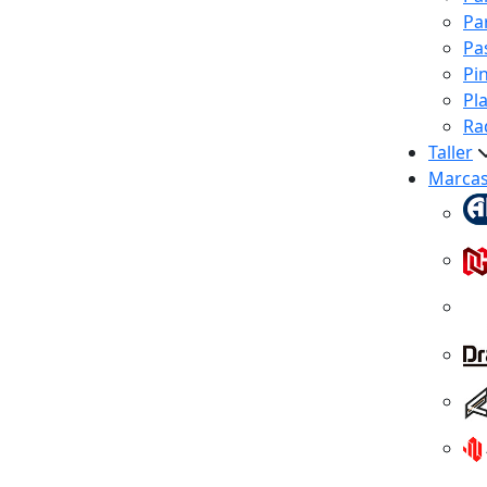
Pa
Pa
Pi
Pl
Ra
Taller
Marca