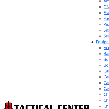
Am
D
Es
Fus
Pi
Sn
Su
Equipa
Ac
Ba
Bo
Bol
Ca
Ca
Ca
Ca
Ch
Ch
Ch