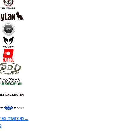
ras marcas...
s