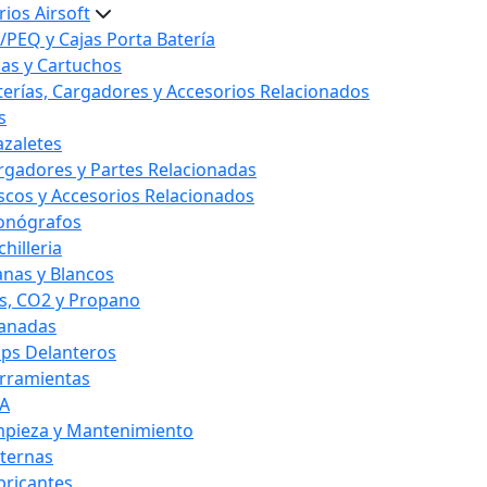
ios Airsoft
/PEQ y Cajas Porta Batería
las y Cartuchos
terías, Cargadores y Accesorios Relacionados
s
azaletes
rgadores y Partes Relacionadas
scos y Accesorios Relacionados
onógrafos
hilleria
anas y Blancos
s, CO2 y Propano
anadas
ips Delanteros
rramientas
A
mpieza y Mantenimiento
nternas
bricantes