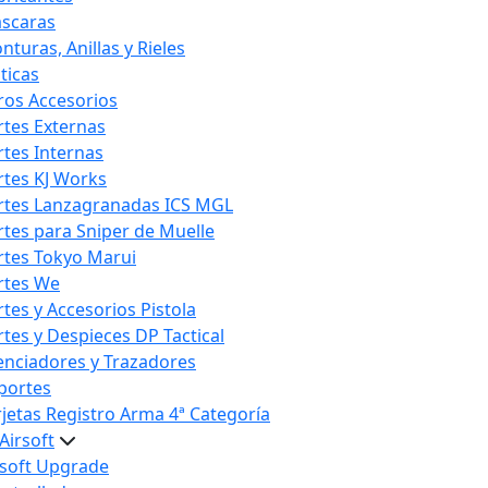
scaras
nturas, Anillas y Rieles
ticas
ros Accesorios
rtes Externas
rtes Internas
rtes KJ Works
rtes Lanzagranadas ICS MGL
rtes para Sniper de Muelle
rtes Tokyo Marui
rtes We
rtes y Accesorios Pistola
rtes y Despieces DP Tactical
lenciadores y Trazadores
portes
rjetas Registro Arma 4ª Categoría
Airsoft
rsoft Upgrade