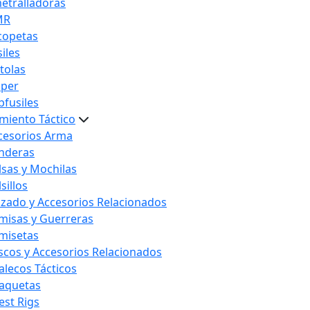
etralladoras
MR
copetas
iles
stolas
iper
bfusiles
miento Táctico
cesorios Arma
nderas
lsas y Mochilas
sillos
lzado y Accesorios Relacionados
misas y Guerreras
misetas
scos y Accesorios Relacionados
alecos Tácticos
aquetas
est Rigs