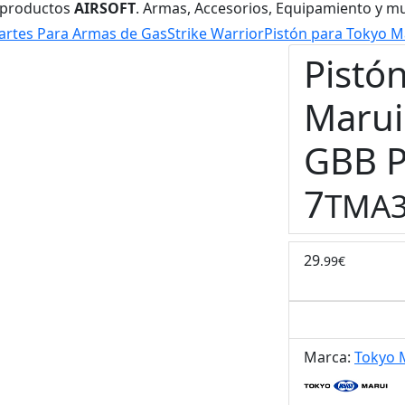
 productos
AIRSOFT
. Armas, Accesorios, Equipamiento y m
artes Para Armas de Gas
Strike Warrior
Pistón para Tokyo Ma
Pistó
Marui
GBB P
7
TMA3
29
.99€
Marca:
Tokyo 