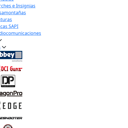
rches e Insignias
samontañas
nturas
acas SAPI
diocomunicaciones
s