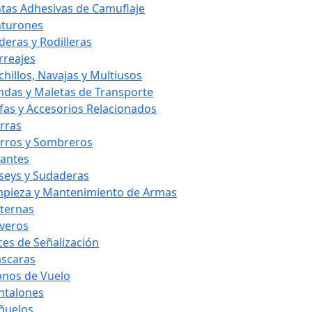
ntas Adhesivas de Camuflaje
nturones
deras y Rodilleras
rreajes
chillos, Navajas y Multiusos
ndas y Maletas de Transporte
fas y Accesorios Relacionados
rras
rros y Sombreros
antes
rseys y Sudaderas
mpieza y Mantenimiento de Armas
nternas
averos
ces de Señalización
scaras
nos de Vuelo
ntalones
ñuelos