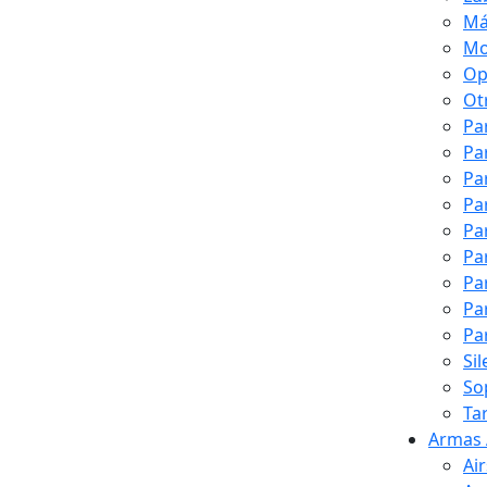
Má
Mo
Op
Ot
Pa
Pa
Pa
Pa
Pa
Pa
Pa
Pa
Pa
Si
So
Ta
Armas 
Ai