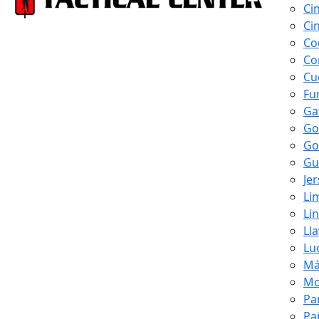
Ci
Ci
Co
Co
Cu
Fu
Ga
Go
Go
Gu
Je
Li
Li
Ll
Lu
Má
Mo
Pa
Pa