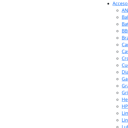
Accesor
AN
Ba
Ba
BB
Br
Ca
Ca
Cr
Cuc
Di
Ga
Gr
Gr
He
HP
Li
Li
Lu