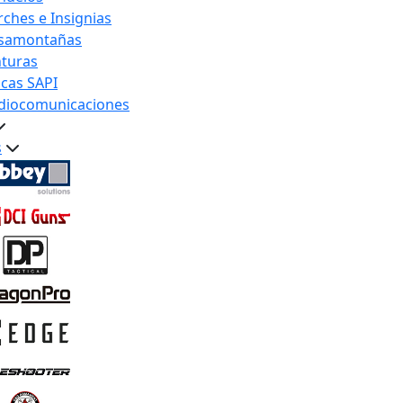
rches e Insignias
samontañas
nturas
acas SAPI
diocomunicaciones
s