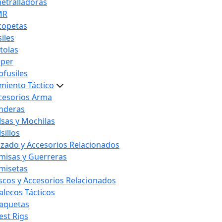
etralladoras
MR
copetas
iles
stolas
iper
bfusiles
miento Táctico
cesorios Arma
nderas
lsas y Mochilas
sillos
lzado y Accesorios Relacionados
misas y Guerreras
misetas
scos y Accesorios Relacionados
alecos Tácticos
aquetas
est Rigs