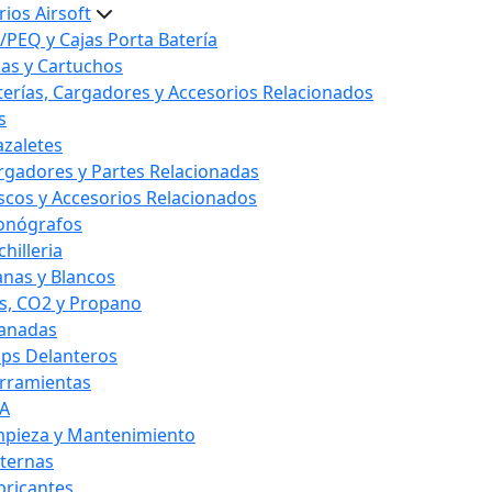
ios Airsoft
/PEQ y Cajas Porta Batería
las y Cartuchos
terías, Cargadores y Accesorios Relacionados
s
azaletes
rgadores y Partes Relacionadas
scos y Accesorios Relacionados
onógrafos
hilleria
anas y Blancos
s, CO2 y Propano
anadas
ips Delanteros
rramientas
A
mpieza y Mantenimiento
nternas
bricantes