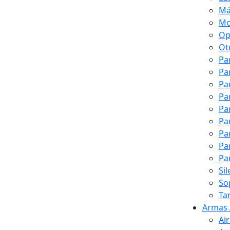
Má
Mo
Op
Ot
Pa
Pa
Pa
Pa
Pa
Pa
Pa
Pa
Pa
Si
So
Ta
Armas 
Ai