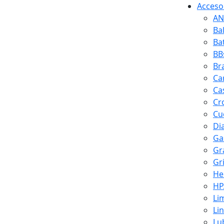
Accesor
AN
Ba
Ba
BB
Br
Ca
Ca
Cr
Cuc
Di
Ga
Gr
Gr
He
HP
Li
Li
Lu