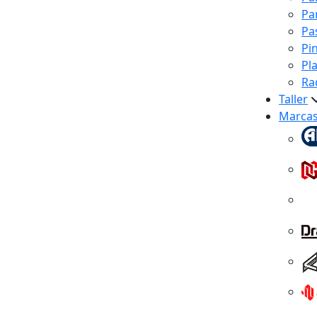
Pa
Pa
Pi
Pl
Ra
Taller
Marca