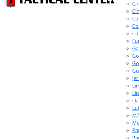
Ci
Ci
Co
Co
Cu
Fu
Ga
Go
Go
Gu
Je
Li
Li
Ll
Lu
Má
Mo
Pa
Pa