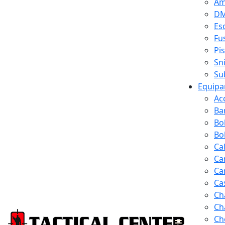
Am
D
Es
Fus
Pi
Sn
Su
Equipa
Ac
Ba
Bo
Bol
Ca
Ca
Ca
Ca
Ch
Ch
Ch