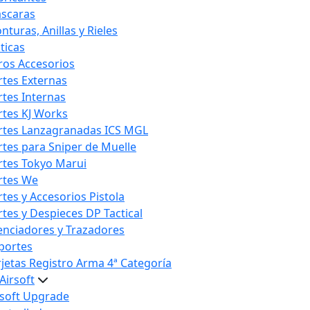
scaras
nturas, Anillas y Rieles
ticas
ros Accesorios
rtes Externas
rtes Internas
rtes KJ Works
rtes Lanzagranadas ICS MGL
rtes para Sniper de Muelle
rtes Tokyo Marui
rtes We
rtes y Accesorios Pistola
rtes y Despieces DP Tactical
lenciadores y Trazadores
portes
rjetas Registro Arma 4ª Categoría
Airsoft
rsoft Upgrade