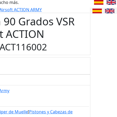
ucho más.
 Airsoft ACTION ARMY
n 90 Grados VSR
ft ACTION
ACT116002
 Army
iper de Muelle
Pistones y Cabezas de