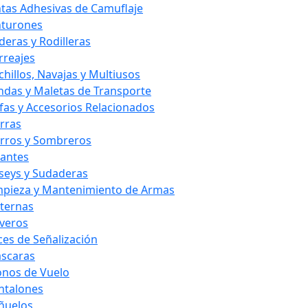
ntas Adhesivas de Camuflaje
nturones
deras y Rodilleras
rreajes
chillos, Navajas y Multiusos
ndas y Maletas de Transporte
fas y Accesorios Relacionados
rras
rros y Sombreros
antes
rseys y Sudaderas
mpieza y Mantenimiento de Armas
nternas
averos
ces de Señalización
scaras
nos de Vuelo
ntalones
ñuelos