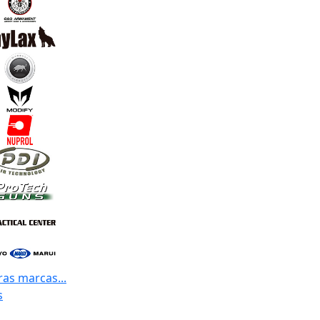
ras marcas...
s