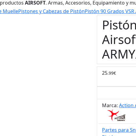
 productos
AIRSOFT
. Armas, Accesorios, Equipamiento y m
e Muelle
Pistones y Cabezas de Pistón
Pistón 90 Grados VSR
Pistó
Airso
ARMY
25
.99€
Marca:
Action
Partes para Sn