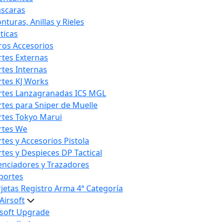
scaras
nturas, Anillas y Rieles
ticas
ros Accesorios
rtes Externas
rtes Internas
rtes KJ Works
rtes Lanzagranadas ICS MGL
rtes para Sniper de Muelle
rtes Tokyo Marui
rtes We
rtes y Accesorios Pistola
rtes y Despieces DP Tactical
lenciadores y Trazadores
portes
rjetas Registro Arma 4ª Categoría
Airsoft
rsoft Upgrade