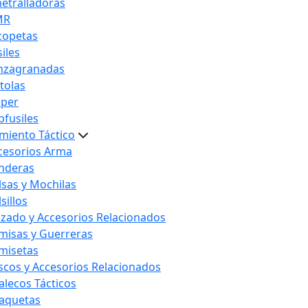
etralladoras
MR
copetas
iles
nzagranadas
stolas
iper
bfusiles
miento Táctico
cesorios Arma
nderas
lsas y Mochilas
sillos
lzado y Accesorios Relacionados
misas y Guerreras
misetas
scos y Accesorios Relacionados
alecos Tácticos
aquetas