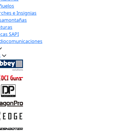
ñuelos
rches e Insignias
samontañas
nturas
acas SAPI
diocomunicaciones
s