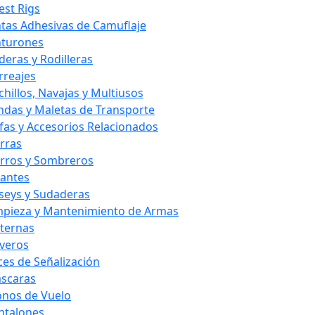
est Rigs
ntas Adhesivas de Camuflaje
nturones
deras y Rodilleras
rreajes
chillos, Navajas y Multiusos
ndas y Maletas de Transporte
fas y Accesorios Relacionados
rras
rros y Sombreros
antes
rseys y Sudaderas
mpieza y Mantenimiento de Armas
nternas
averos
ces de Señalización
scaras
nos de Vuelo
ntalones