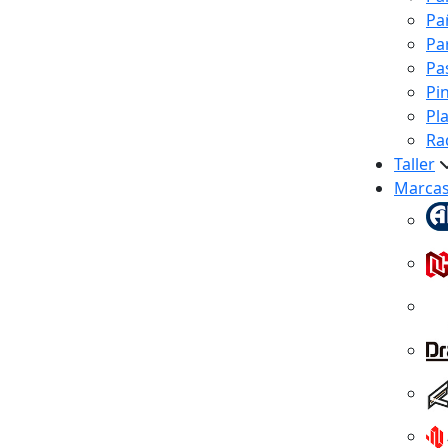
Pa
Pa
Pa
Pi
Pl
Ra
Taller
Marca