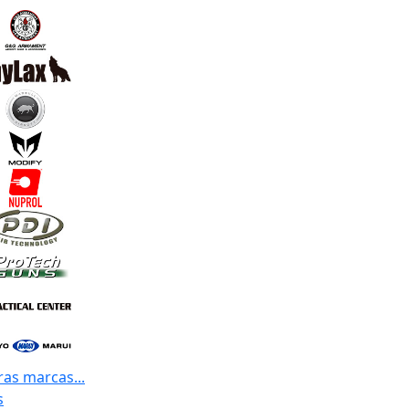
ras marcas...
s