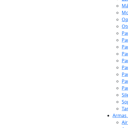
Má
Mo
Op
Ot
Pa
Pa
Pa
Pa
Pa
Pa
Pa
Pa
Pa
Si
So
Ta
Armas 
Ai