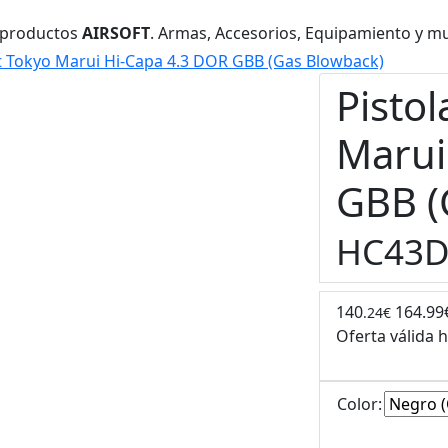
 productos
AIRSOFT
. Armas, Accesorios, Equipamiento y m
ft Tokyo Marui Hi-Capa 4.3 DOR GBB (Gas Blowback)
Pistol
Marui
GBB (
HC43
140
164.99
.24€
Oferta válida 
Color: