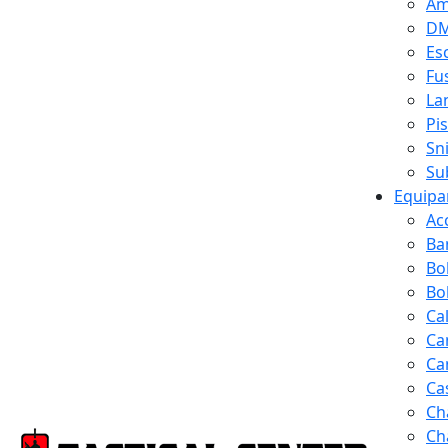
Am
D
Es
Fus
La
Pi
Sn
Su
Equipa
Ac
Ba
Bo
Bol
Ca
Ca
Ca
Ca
Ch
Ch