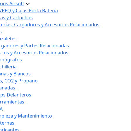
ios Airsoft
/PEQ y Cajas Porta Batería
las y Cartuchos
terías, Cargadores y Accesorios Relacionados
s
azaletes
rgadores y Partes Relacionadas
scos y Accesorios Relacionados
onógrafos
hilleria
anas y Blancos
s, CO2 y Propano
anadas
ips Delanteros
rramientas
A
mpieza y Mantenimiento
nternas
bricantes