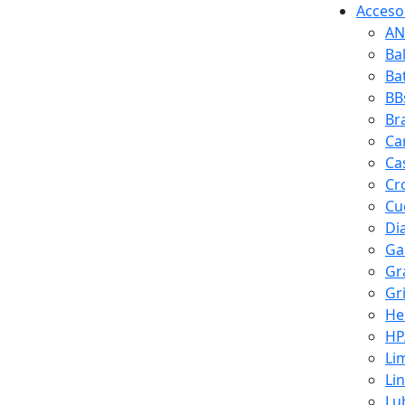
Accesor
AN
Ba
Ba
BB
Br
Ca
Ca
Cr
Cuc
Di
Ga
Gr
Gr
He
HP
Li
Li
Lu