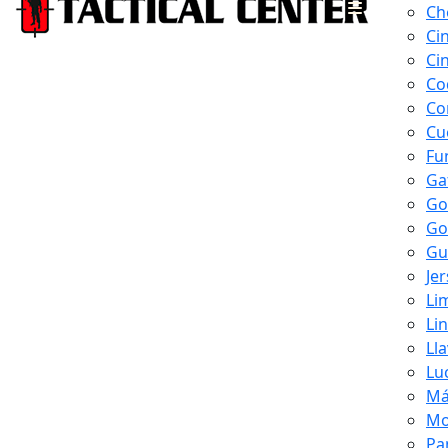
Ch
Ci
Ci
Co
Co
Cu
Fu
Ga
Go
Go
Gu
Je
Li
Li
Ll
Lu
Má
Mo
Pa