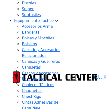
Pistolas
Sniper
Subfusiles
Equipamiento Táctico
Accesorios Arma
Banderas
Bolsas y Mochilas
Bolsillos
Calzado y Accesorios
Relacionados
Camisas y Guerreras
Camisetas
Cascos y Accesorios
0
Relacionados
Chalecos Tácticos
Chaquetas
Chest Rigs
Cintas Adhesivas de
Camuflaje