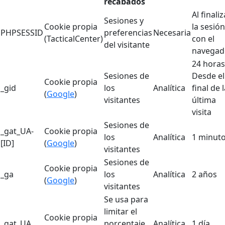
recabados
Al finaliz
Sesiones y
Cookie propia
la sesión
PHPSESSID
preferencias
Necesaria
(TacticalCenter)
con el
del visitante
navegad
24 horas
Sesiones de
Desde el
Cookie propia
_gid
los
Analítica
final de 
(
Google
)
visitantes
última
visita
Sesiones de
_gat_UA-
Cookie propia
los
Analítica
1 minut
[ID]
(
Google
)
visitantes
Sesiones de
Cookie propia
_ga
los
Analítica
2 años
(
Google
)
visitantes
Se usa para
limitar el
Cookie propia
_gat_UA
porcentaje
Analítica
1 día