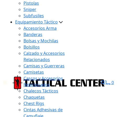
Pistolas
Sniper
Subfusiles
Equipamiento Táctico
Accesorios Arma
Banderas
Bolsas y Mochilas
Bolsillos
Calzado y Accesorios
Relacionados
Camisas y Guerreras
Camisetas
Cascos y Accesorios
0
Relacionados
Chalecos Tácticos
Chaquetas
Chest Rigs
Cintas Adhesivas de
Camuflaje