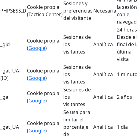
Sesiones y
Cookie propia
la sesión
PHPSESSID
preferencias
Necesaria
(TacticalCenter)
con el
del visitante
navegad
24 horas
Sesiones de
Desde el
Cookie propia
_gid
los
Analítica
final de 
(
Google
)
visitantes
última
visita
Sesiones de
_gat_UA-
Cookie propia
los
Analítica
1 minut
[ID]
(
Google
)
visitantes
Sesiones de
Cookie propia
_ga
los
Analítica
2 años
(
Google
)
visitantes
Se usa para
limitar el
Cookie propia
_gat_UA
porcentaje
Analítica
1 día
(
Google
)
de